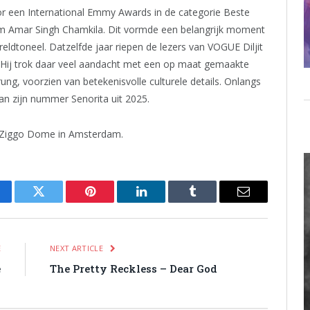
or een International Emmy Awards in de categorie Beste
-film Amar Singh Chamkila. Dit vormde een belangrijk moment
ldtoneel. Datzelfde jaar riepen de lezers van VOGUE Diljit
. Hij trok daar veel aandacht met een op maat gemaakte
ung, voorzien van betekenisvolle culturele details. Onlangs
an zijn nummer Senorita uit 2025.
e Ziggo Dome in Amsterdam.
cebook
Twitter
Pinterest
LinkedIn
Tumblr
Email
E
NEXT ARTICLE
e
The Pretty Reckless – Dear God