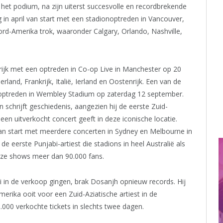
 het podium, na zijn uiterst succesvolle en recordbrekende
 in april van start met een stadionoptreden in Vancouver,
ord-Amerika trok, waaronder Calgary, Orlando, Nashville,
rijk met een optreden in Co-op Live in Manchester op 20
and, Frankrijk, Italië, Ierland en Oostenrijk. Een van de
 optreden in Wembley Stadium op zaterdag 12 september.
n schrijft geschiedenis, aangezien hij de eerste Zuid-
 een uitverkocht concert geeft in deze iconische locatie.
el van start met meerdere concerten in Sydney en Melbourne in
 eerste Punjabi-artiest die stadions in heel Australië als
eze shows meer dan 90.000 fans.
 in de verkoop gingen, brak Dosanjh opnieuw records. Hij
erika ooit voor een Zuid-Aziatische artiest in de
000 verkochte tickets in slechts twee dagen.