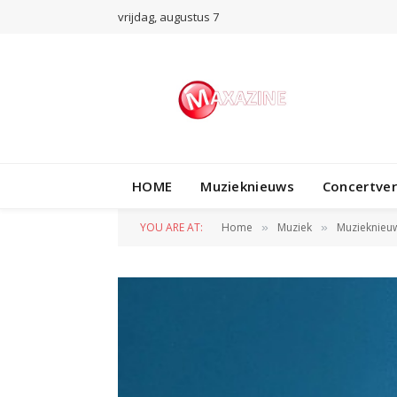
vrijdag, augustus 7
HOME
Muzieknieuws
Concertve
YOU ARE AT:
Home
Muziek
Muzieknieu
»
»