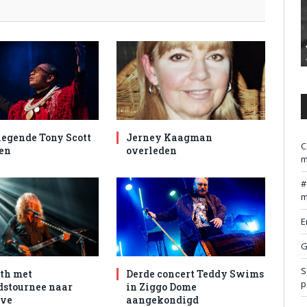
egende Tony Scott
Jerney Kaagman
C
en
overleden
m
m
E
G
S
th met
Derde concert Teddy Swims
p
dstournee naar
in Ziggo Dome
ive
aangekondigd