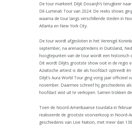
De tour markeert Diljit Dosanjh’s terugkeer naar
Dil-Luminati Tour van 2024. De reeks shows ging
waarna de tour langs verschillende steden in No
Atlanta en New York City.
De tour wordt afgesloten in het Verenigd Konink
september, na arenaoptredens in Duitsland, Nederl
hoogtepunten van de tour wordt een historisch
Dit wordt Diljits grootste show ooit in de regio e
Aziatische artiest is die als hoofdact optreedt én
Diljit’s Aura World Tour ging vorig jaar officie
november. Daarmee schreef hij geschiedenis als de
hoofdact wist uit te verkopen. Samen trokken d
Toen de Noord-Amerikaanse tourdata in februari
realiseerde de grootste voorverkoop in Noord-Am
geschiedenis van Live Nation, met meer dan 130.