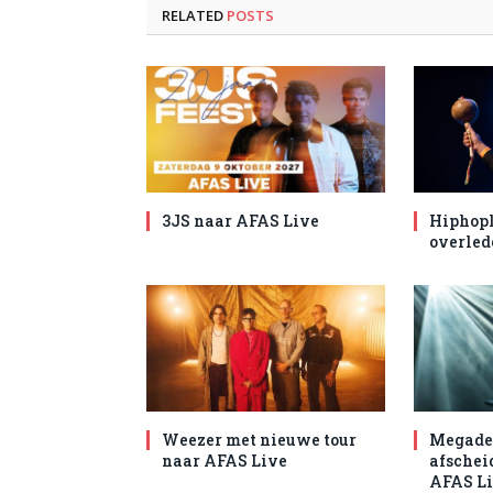
RELATED
POSTS
3JS naar AFAS Live
Hiphopl
overled
Weezer met nieuwe tour
Megade
naar AFAS Live
afschei
AFAS L