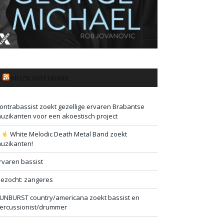
MUZIKANTENBANK
ontrabassist zoekt gezellige ervaren Brabantse
uzikanten voor een akoestisch project
#
White Melodic Death Metal Band zoekt
uzikanten!
rvaren bassist
ezocht: zangeres
UNBURST country/americana zoekt bassist en
ercussionist/drummer