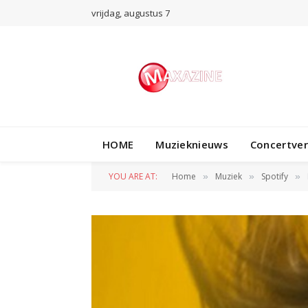
vrijdag, augustus 7
HOME
Muzieknieuws
Concertve
YOU ARE AT:
Home
Muziek
Spotify
»
»
»