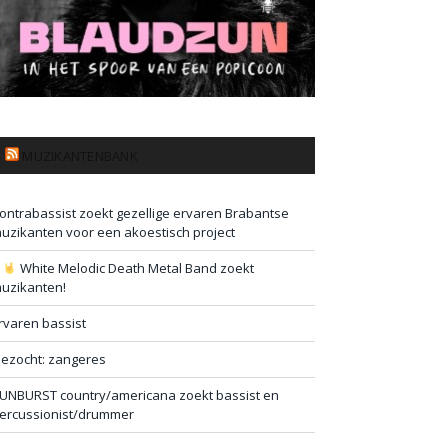
MUZIKANTENBANK
ontrabassist zoekt gezellige ervaren Brabantse
uzikanten voor een akoestisch project
#
White Melodic Death Metal Band zoekt
uzikanten!
rvaren bassist
ezocht: zangeres
UNBURST country/americana zoekt bassist en
ercussionist/drummer