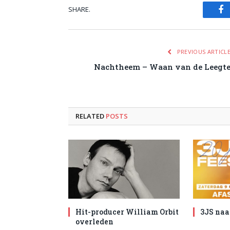
SHARE.
Fa
PREVIOUS ARTICL
Nachtheem – Waan van de Leegt
RELATED
POSTS
Hit-producer William Orbit
3JS naa
overleden