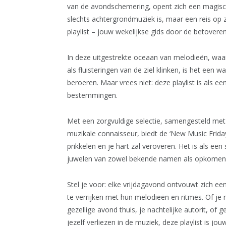
van de avondschemering, opent zich een magische
slechts achtergrondmuziek is, maar een reis op 
playlist – jouw wekelijkse gids door de betover
In deze uitgestrekte oceaan van melodieën, waar
als fluisteringen van de ziel klinken, is het een 
beroeren. Maar vrees niet: deze playlist is als 
bestemmingen.
Met een zorgvuldige selectie, samengesteld met
muzikale connaisseur, biedt de ‘New Music Frida
prikkelen en je hart zal veroveren. Het is als een
juwelen van zowel bekende namen als opkomend
Stel je voor: elke vrijdagavond ontvouwt zich e
te verrijken met hun melodieën en ritmes. Of je
gezellige avond thuis, je nachtelijke autorit, 
jezelf verliezen in de muziek, deze playlist is j