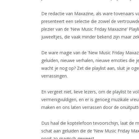
De redactie van Maxazine, als ware tovenaars v
presenteert een selectie die zowel de vertrouw
plezier van de ‘New Music Friday Maxazine’ Playl
juweeltjes, die vaak minder bekend zijn maar zeke
De ware magie van de ‘New Music Friday Maxazine
geluiden, nieuwe verhalen, nieuwe emoties die j
wacht je nog op? Zet die playlist aan, sluit je o
verrassingen.
En vergeet niet, lieve lezers, om de playlist te v
vermenigvuldigen, en er is genoeg muzikale vre
maken en ons laten verrassen door de onuitputtel
Dus haal die koptelefoon tevoorschijn, laat de m
schat aan geluiden die de ‘New Music Friday Maxa
nooit zo magisch geweest.