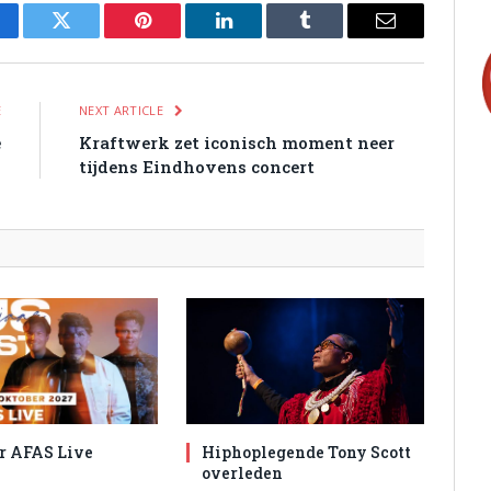
cebook
Twitter
Pinterest
LinkedIn
Tumblr
Email
E
NEXT ARTICLE
e
Kraftwerk zet iconisch moment neer
tijdens Eindhovens concert
r AFAS Live
Hiphoplegende Tony Scott
overleden