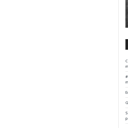
C
m
m
E
G
S
p