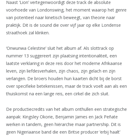
Naast ‘Lion’ vertegenwoordigt deze track de absolute
voorhoede van Londonswing, het moment waarop het genre
van potentieel naar kinetisch beweegt, van theorie naar
praktijk. Dit is de sound die over vijf jaar op elke Londense
straathoek zal klinken.
‘Onwunwa Celestine’ sluit het album af. Als slottrack op
nummer 13 suggereert zijn plaatsing intentionaliteit, een
laatste verklaring in deze reis door het moderne Afrikaanse
leven, zijn liefdesverhalen, zijn chaos, zijn gelach en zijn
verlangen. De broers houden hun kaarten dicht bij de borst
over specifieke betekenissen, maar de track voelt aan als een
thuiskomst na een lange reis, een cirkel die zich sluit.
De productiecredits van het album onthullen een strategische
aanpak: Kingsley Okorie, Benjamin James en Jack Peñate
werken in tandem, geen hiërarchie maar partnership. Dit is
geen Nigeriaanse band die een Britse producer ‘erbij haalt’