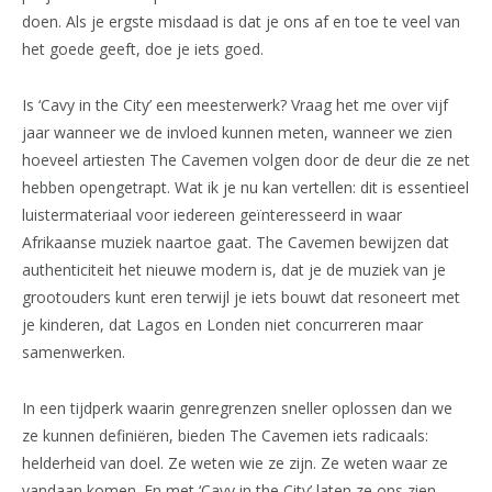
doen. Als je ergste misdaad is dat je ons af en toe te veel van
het goede geeft, doe je iets goed.
Is ‘Cavy in the City’ een meesterwerk? Vraag het me over vijf
jaar wanneer we de invloed kunnen meten, wanneer we zien
hoeveel artiesten The Cavemen volgen door de deur die ze net
hebben opengetrapt. Wat ik je nu kan vertellen: dit is essentieel
luistermateriaal voor iedereen geïnteresseerd in waar
Afrikaanse muziek naartoe gaat. The Cavemen bewijzen dat
authenticiteit het nieuwe modern is, dat je de muziek van je
grootouders kunt eren terwijl je iets bouwt dat resoneert met
je kinderen, dat Lagos en Londen niet concurreren maar
samenwerken.
In een tijdperk waarin genregrenzen sneller oplossen dan we
ze kunnen definiëren, bieden The Cavemen iets radicaals:
helderheid van doel. Ze weten wie ze zijn. Ze weten waar ze
vandaan komen. En met ‘Cavy in the City’ laten ze ons zien