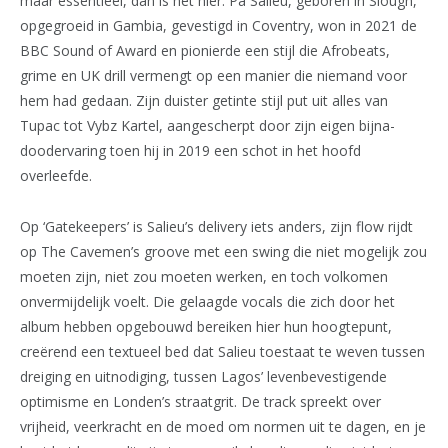
maar essentieel, dan is het hier. Pa Salieu, geboren in Slough,
opgegroeid in Gambia, gevestigd in Coventry, won in 2021 de
BBC Sound of Award en pionierde een stijl die Afrobeats,
grime en UK drill vermengt op een manier die niemand voor
hem had gedaan. Zijn duister getinte stijl put uit alles van
Tupac tot Vybz Kartel, aangescherpt door zijn eigen bijna-
doodervaring toen hij in 2019 een schot in het hoofd
overleefde.
Op ‘Gatekeepers’ is Salieu’s delivery iets anders, zijn flow rijdt
op The Cavemen’s groove met een swing die niet mogelijk zou
moeten zijn, niet zou moeten werken, en toch volkomen
onvermijdelijk voelt. Die gelaagde vocals die zich door het
album hebben opgebouwd bereiken hier hun hoogtepunt,
creërend een textueel bed dat Salieu toestaat te weven tussen
dreiging en uitnodiging, tussen Lagos’ levenbevestigende
optimisme en Londen’s straatgrit. De track spreekt over
vrijheid, veerkracht en de moed om normen uit te dagen, en je