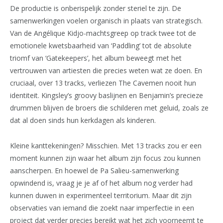
De productie is onberispelijk zonder steriel te zijn. De
samenwerkingen voelen organisch in plaats van strategisch.
Van de Angélique Kidjo-machtsgreep op track twee tot de
emotionele kwetsbaarheid van ‘Paddling’ tot de absolute
triomf van ‘Gatekeepers’, het album beweegt met het
vertrouwen van artiesten die precies weten wat ze doen. En
cruciaal, over 13 tracks, verliezen The Cavemen nooit hun
identiteit. Kingsley’s groovy baslijnen en Benjamin’s precieze
drummen blijven de broers die schilderen met geluid, zoals ze
dat al doen sinds hun kerkdagen als kinderen.
Kleine kanttekeningen? Misschien. Met 13 tracks zou er een
moment kunnen zijn waar het album zijn focus zou kunnen
aanscherpen. En hoewel de Pa Salieu-samenwerking
opwindend is, vraag je je af of het album nog verder had
kunnen duwen in experimenteel territorium. Maar dit zijn
observaties van iemand die zoekt naar imperfectie in een
project dat verder precies bereikt wat het zich voorneemt te