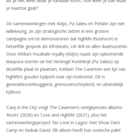
als je niet weet waar je vandaan komt, hoe weet je dan waar
je naartoe gaat?
De samenwerkingen met Kidjo, Pa Salieu en Peñate zijn niet
willekeurig, ze zijn strategische zetten in een grotere
campagne om te demonstreren dat highlife thuishoort in
hetzelfde gesprek als Afrobeats, UK drill en alles daartussenin.
Door Afrika’s muzikale royalty (Kidjo) naast zijn opkomende
diaspora-sterren uit het Verenigd Koninkrijk (Pa Salieu) op
dezelfde plaat te plaatsen, trekken The Cavemen een lijn van
highlife’s gouden tijdperk naar zijn toekomst. Dit is
generatieoverbruggend, grensoverschrijdend, en uiteindelijk
tijdloos.
‘Cavy in the City’ volgt The Cavemen’s veelgeprezen albums
‘Roots’ (2020) en ‘Love and Highlife’ (2021), plus het
samenwerkingsproject ‘No Love in Lagos’ met Show Dem
Camp en Nsikak David. Elk album heeft hun sonische palet