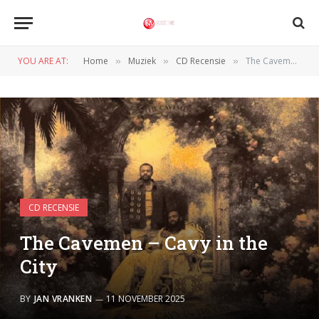
YOU ARE AT:
Home
Muziek
CD Recensie
The Cavemen – Cavy in the City
»
»
»
CD RECENSIE
The Cavemen – Cavy in the
City
BY
JAN VRANKEN
11 NOVEMBER 2025