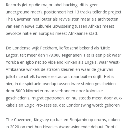
Records (let op die major label backing, dit is geen
underground meer), positioneert het 13 tracks tellende project
The Cavemen niet louter als revivalisten maar als architecten
van een nieuwe culturele uitwisseling tussen Afrika’s meest
bevolkte natie en Europa’s meest Afrikaanse stad.
De Londense wijk Peckham, liefkozend bekend als ‘Little
Lagos’, telt meer dan 178.000 Nigerianen. Het is een plek waar
Yoruba en Igbo net zo vloeiend klinken als Engels, waar West-
Afrikaanse winkels de straten kleuren en waar de geur van
jollof rice uit elk tweede restaurant naar buiten drijft. Het is
hier, in de spirituele overlap tussen twee steden gescheiden
door 5000 kilometer maar verbonden door koloniale
geschiedenis, migratiepatronen, en nu, steeds meer, door aux-
kabels en Logic Pro-sessies, dat Londonswing wordt geboren.
The Cavemen, Kingsley op bas en Benjamin op drums, doken
in 2020 op met hun Headies Award-winnende debuut ‘Roots’.