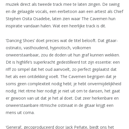
muziek direct als tweede track mee te laten zingen. De swing
en de gelaagde vocals, een eerbetoon aan een artiest als Chief
Stephen Osita Osadebe, laten zien waar The Cavemen hun
inspiratie vandaan halen. Wat een heerlijke track is dit.
‘Dancing Shoes’ doet precies wat de titel belooft. Dat gitaar-
ostinato, vasthoudend, hypnotisch, volkomen
onweerstaanbaar, zou de doden uit hun graf kunnen wekken.
Dit is highlife’s superkracht gedestilleerd tot zijn essentie: een
riff zo simpel dat het oud aanvoelt, zo perfect geplaatst dat
het als een ontdekking voelt. The Cavemen begrijpen dat je
soms geen complexiteit nodig hebt; je hebt onvermijdelijkheid
nodig. Het ritme hier nodigt je niet uit om te dansen, het gaat
er gewoon van uit dat je het al doet. Dat zeer herkenbare en
onweerstaanbare ritmische ostinaat in de gitaar krijgt een
mens uit coma.
‘General’, gecoproduceerd door Jack Peñate, biedt ons het