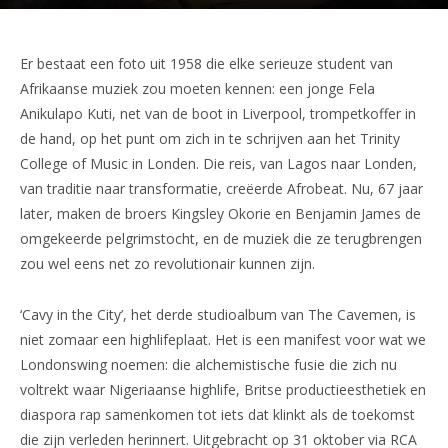
Er bestaat een foto uit 1958 die elke serieuze student van
Afrikaanse muziek zou moeten kennen: een jonge Fela
Anikulapo Kuti, net van de boot in Liverpool, trompetkoffer in
de hand, op het punt om zich in te schrijven aan het Trinity
College of Music in Londen. Die reis, van Lagos naar Londen,
van traditie naar transformatie, creëerde Afrobeat. Nu, 67 jaar
later, maken de broers Kingsley Okorie en Benjamin James de
omgekeerde pelgrimstocht, en de muziek die ze terugbrengen
zou wel eens net zo revolutionair kunnen zijn.
‘Cavy in the City’, het derde studioalbum van The Cavemen, is
niet zomaar een highlifeplaat. Het is een manifest voor wat we
Londonswing noemen: die alchemistische fusie die zich nu
voltrekt waar Nigeriaanse highlife, Britse productieesthetiek en
diaspora rap samenkomen tot iets dat klinkt als de toekomst
die zijn verleden herinnert. Uitgebracht op 31 oktober via RCA