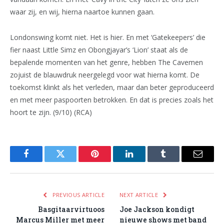
waar zij, en wij, hierna naartoe kunnen gaan.
Londonswing komt niet. Het is hier. En met ‘Gatekeepers’ die
fier naast Little Simz en Obongjayar’s ‘Lion’ staat als de
bepalende momenten van het genre, hebben The Cavemen
zojuist de blauwdruk neergelegd voor wat hierna komt. De
toekomst klinkt als het verleden, maar dan beter geproduceerd
en met meer paspoorten betrokken. En dat is precies zoals het
hoort te zijn. (9/10) (RCA)
Facebook
Twitter
Pinterest
LinkedIn
Tumblr
Email
PREVIOUS ARTICLE
NEXT ARTICLE
Basgitaarvirtuoos
Joe Jackson kondigt
Marcus Miller met meer
nieuwe shows met band