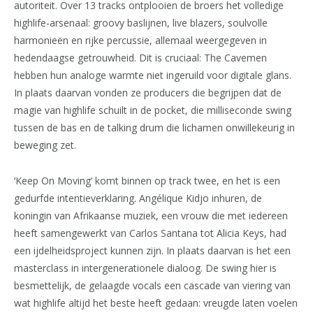
autoriteit. Over 13 tracks ontplooien de broers het volledige
highlife-arsenaal: groovy baslijnen, live blazers, soulvolle
harmonieën en rijke percussie, allemaal weergegeven in
hedendaagse getrouwheid. Dit is cruciaal: The Cavemen
hebben hun analoge warmte niet ingeruild voor digitale glans.
In plaats daarvan vonden ze producers die begrijpen dat de
magie van highlife schuilt in de pocket, die milliseconde swing
tussen de bas en de talking drum die lichamen onwillekeurig in
beweging zet.
‘Keep On Moving’ komt binnen op track twee, en het is een
gedurfde intentieverklaring. Angélique Kidjo inhuren, de
koningin van Afrikaanse muziek, een vrouw die met iedereen
heeft samengewerkt van Carlos Santana tot Alicia Keys, had
een ijdelheidsproject kunnen zijn. In plaats daarvan is het een
masterclass in intergenerationele dialoog. De swing hier is
besmettelijk, de gelaagde vocals een cascade van viering van
wat highlife altijd het beste heeft gedaan: vreugde laten voelen