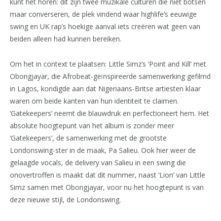
kunt het horen: dit zijn twee muzikale culturen die niet botsen
maar converseren, de plek vindend waar highlife’s eeuwige
swing en UK rap’s hoekige aanval iets creëren wat geen van
beiden alleen had kunnen bereiken.
Om het in context te plaatsen: Little Simz’s ‘Point and Kill’ met
Obongjayar, die Afrobeat-geïnspireerde samenwerking gefilmd
in Lagos, kondigde aan dat Nigeriaans-Britse artiesten klaar
waren om beide kanten van hun identiteit te claimen.
‘Gatekeepers’ neemt die blauwdruk en perfectioneert hem. Het
absolute hoogtepunt van het album is zonder meer
‘Gatekeepers’, de samenwerking met de grootste
Londonswing-ster in de maak, Pa Salieu. Ook hier weer de
gelaagde vocals, de delivery van Salieu in een swing die
onovertroffen is maakt dat dit nummer, naast ‘Lion’ van Little
Simz samen met Obongjayar, voor nu het hoogtepunt is van
deze nieuwe stijl, de Londonswing.