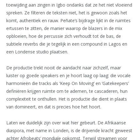
toewijding aan zingen in Igbo ondanks dat ze het niet vloeiend
spreken. Ze filteren de teksten niet, het is gewoon zoals het
komt, authentiek en rauw. Peñate’s bijdrage lijkt in de ruimtes
ertussen te zitten, de manier waarop de blazers in de mix
opbloeien, hoe de percussie zich verhoudt tot de bas, de
subtiele reverbs die je tegelijk in een compound in Lagos en
een Londense studio plaatsen.
De productie trekt nooit de aandacht naar zichzelf, maar
luister op goede speakers en je hoort laag op laag: die vocale
harmonieën die tracks als ‘Keep On Moving’ en ‘Gatekeepers’
definiëren krijgen ruimte om te ademen, te cascaderen, hun
complexiteit te onthullen. Het is productie die dient in plaats
van domineert, en dat is precies hoe het hoort.
Laten we duidelijk zijn over wat hier gebeurt. De Afrikaanse
diaspora, met name in Londen, is de drijvende kracht geweest
achter Afrobeats’ mondiale opkomst. Terwijl streamen voor