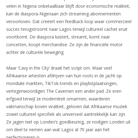
velen in Nigeria onbetaalbaar blijft door economische realiteit,
kan de diaspora-Nigeriaan zich streaming-abonnementen
veroorloven. Dat creëert een feedback loop waar commercieel
succes terugstroomt naar Lagos terwijl cultureel cachet eruit
voortkomt. De diaspora luistert, streamt, komt naar
concerten, koopt merchandise. Ze zijn de financiële motor
achter de culturele beweging.
Maar ‘Cavy in the City’ draait het script om. Waar veel
Afrikaanse artiesten afdrijven van hun roots in de jacht op
mondiale markten, TikTok-trends en playlistplaatsingen,
vertegenwoordigen The Cavemen een ander pad. Ze eren
erfgoed terwijl ze moderniteit omarmen, waarderen
vakmanschap boven viraliteit, geloven dat Afrikaanse muziek
zowel cultureel specifiek als universeel aantrekkelijk kan zijn.
Ze jagen niet op Londen’s goedkeuring, ze nodigen Londen uit
om deel te nemen aan wat Lagos al 70 jaar aan het
perfectioneren is.