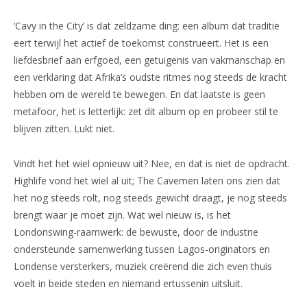
‘Cavy in the City’ is dat zeldzame ding: een album dat traditie
eert terwijl het actief de toekomst construeert. Het is een
liefdesbrief aan erfgoed, een getuigenis van vakmanschap en
een verklaring dat Afrika’s oudste ritmes nog steeds de kracht
hebben om de wereld te bewegen. En dat laatste is geen
metafoor, het is letterlijk: zet dit album op en probeer stil te
blijven zitten. Lukt niet.
Vindt het het wiel opnieuw uit? Nee, en dat is niet de opdracht.
Highlife vond het wiel al uit; The Cavemen laten ons zien dat
het nog steeds rolt, nog steeds gewicht draagt, je nog steeds
brengt waar je moet zijn. Wat wel nieuw is, is het
Londonswing-raamwerk: de bewuste, door de industrie
ondersteunde samenwerking tussen Lagos-originators en
Londense versterkers, muziek creërend die zich even thuis
voelt in beide steden en niemand ertussenin uitsluit.