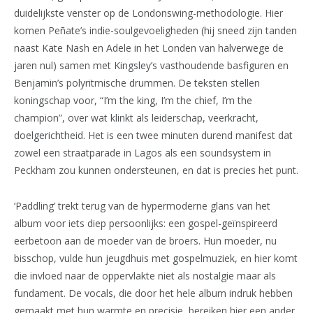
duidelijkste venster op de Londonswing-methodologie. Hier
komen Peñate’s indie-soulgevoeligheden (hij sneed zijn tanden
naast Kate Nash en Adele in het Londen van halverwege de
jaren nul) samen met Kingsley’s vasthoudende basfiguren en
Benjamin’s polyritmische drummen. De teksten stellen
koningschap voor, “I’m the king, I’m the chief, I’m the
champion”, over wat klinkt als leiderschap, veerkracht,
doelgerichtheid. Het is een twee minuten durend manifest dat
zowel een straatparade in Lagos als een soundsystem in
Peckham zou kunnen ondersteunen, en dat is precies het punt.
‘Paddling’ trekt terug van de hypermoderne glans van het
album voor iets diep persoonlijks: een gospel-geïnspireerd
eerbetoon aan de moeder van de broers. Hun moeder, nu
bisschop, vulde hun jeugdhuis met gospelmuziek, en hier komt
die invloed naar de oppervlakte niet als nostalgie maar als
fundament. De vocals, die door het hele album indruk hebben
gemaakt met hun warmte en precisie, bereiken hier een ander