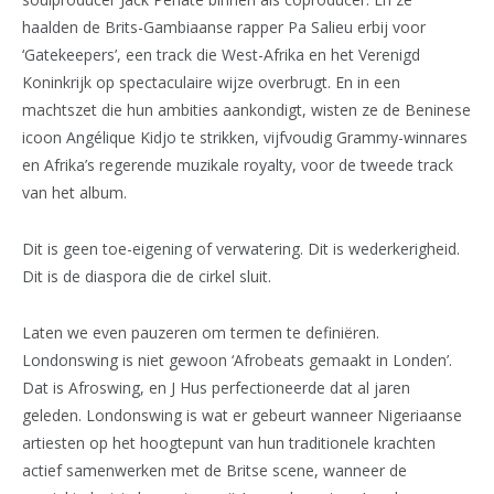
haalden de Brits-Gambiaanse rapper Pa Salieu erbij voor
‘Gatekeepers’, een track die West-Afrika en het Verenigd
Koninkrijk op spectaculaire wijze overbrugt. En in een
machtszet die hun ambities aankondigt, wisten ze de Beninese
icoon Angélique Kidjo te strikken, vijfvoudig Grammy-winnares
en Afrika’s regerende muzikale royalty, voor de tweede track
van het album.
Dit is geen toe-eigening of verwatering. Dit is wederkerigheid.
Dit is de diaspora die de cirkel sluit.
Laten we even pauzeren om termen te definiëren.
Londonswing is niet gewoon ‘Afrobeats gemaakt in Londen’.
Dat is Afroswing, en J Hus perfectioneerde dat al jaren
geleden. Londonswing is wat er gebeurt wanneer Nigeriaanse
artiesten op het hoogtepunt van hun traditionele krachten
actief samenwerken met de Britse scene, wanneer de