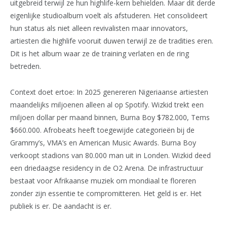
uitgebreid terwijl ze hun highlife-kern behielden. Maar dit derde
eigenlijke studioalbum voelt als afstuderen. Het consolideert
hun status als niet alleen revivalisten maar innovators,
artiesten die highlife vooruit duwen terwijl ze de tradities eren.
Dit is het album waar ze de training verlaten en de ring
betreden.
Context doet ertoe: In 2025 genereren Nigeriaanse artiesten
maandelijks miljoenen alleen al op Spotify. Wizkid trekt een
miljoen dollar per maand binnen, Burna Boy $782.000, Tems
$660.000. Afrobeats heeft toegewijde categorieën bij de
Grammy’s, VMA’s en American Music Awards. Burna Boy
verkoopt stadions van 80.000 man uit in Londen. Wizkid deed
een driedaagse residency in de O2 Arena. De infrastructuur
bestaat voor Afrikaanse muziek om mondiaal te floreren
zonder zijn essentie te compromitteren. Het geld is er. Het
publiek is er. De aandacht is er.