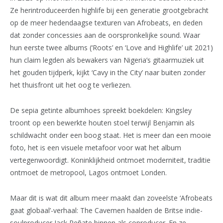
Ze herintroduceerden highlife bij een generatie grootgebracht
op de meer hedendaagse texturen van Afrobeats, en deden
dat zonder concessies aan de oorspronkelijke sound. Waar
hun eerste twee albums (‘Roots’ en ‘Love and Highlife’ uit 2021)
hun claim legden als bewakers van Nigeria’s gitaarmuziek uit
het gouden tijdperk, kijkt ‘Cavy in the City’ naar buiten zonder
het thuisfront uit het oog te verliezen.
De sepia getinte albumhoes spreekt boekdelen: Kingsley
troont op een bewerkte houten stoel terwijl Benjamin als
schildwacht onder een boog staat. Het is meer dan een mooie
foto, het is een visuele metafoor voor wat het album
vertegenwoordigt. Koninklijkheid ontmoet moderniteit, traditie
ontmoet de metropool, Lagos ontmoet Londen.
Maar dit is wat dit album meer maakt dan zoveelste ‘Afrobeats
gaat globaal’-verhaal: The Cavemen haalden de Britse indie-
soulproducer Jack Peñate binnen als coproducer. En ze