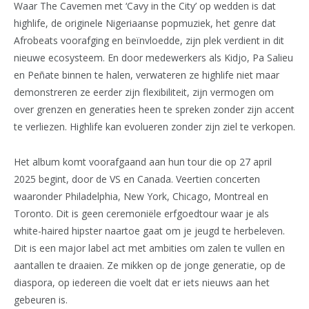
Waar The Cavemen met ‘Cavy in the City’ op wedden is dat
highlife, de originele Nigeriaanse popmuziek, het genre dat
Afrobeats voorafging en beïnvloedde, zijn plek verdient in dit
nieuwe ecosysteem. En door medewerkers als Kidjo, Pa Salieu
en Peñate binnen te halen, verwateren ze highlife niet maar
demonstreren ze eerder zijn flexibiliteit, zijn vermogen om
over grenzen en generaties heen te spreken zonder zijn accent
te verliezen. Highlife kan evolueren zonder zijn ziel te verkopen.
Het album komt voorafgaand aan hun tour die op 27 april
2025 begint, door de VS en Canada. Veertien concerten
waaronder Philadelphia, New York, Chicago, Montreal en
Toronto. Dit is geen ceremoniële erfgoedtour waar je als
white-haired hipster naartoe gaat om je jeugd te herbeleven.
Dit is een major label act met ambities om zalen te vullen en
aantallen te draaien. Ze mikken op de jonge generatie, op de
diaspora, op iedereen die voelt dat er iets nieuws aan het
gebeuren is.