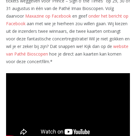
tickets weggeven voor ‘Prince – Sign o’ the Times’ op 29, 30 of
31 augustus in één van de Pathé Imax Bioscopen. Volg
daarvoor
Maxazine op Facebook
en geef
onder het bericht op
Facebook
aan met wie je hierheen zou willen gaan. Wij kiezen
uit de inzenders twee winnaars, die twee kaarten ontvangt
voor deze fantastische concertregistratie! Wil je niet gokken en
wil je er zeker bij zijn? Dat snappen we! Kijk dan op de
website
van Pathé Bioscopen
hoe je direct aan kaarten kan komen
voor deze concertfilm.*