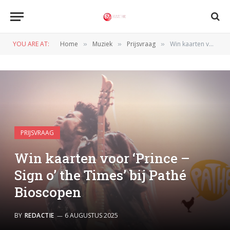
YOU ARE AT:
Home
Muziek
Prijsvraag
Win kaarten voor ‘Prince – Sign o’ the Times’ bij Pathé Bioscopen
»
»
»
PRIJSVRAAG
Win kaarten voor ‘Prince –
Sign o’ the Times’ bij Pathé
Bioscopen
BY
REDACTIE
6 AUGUSTUS 2025