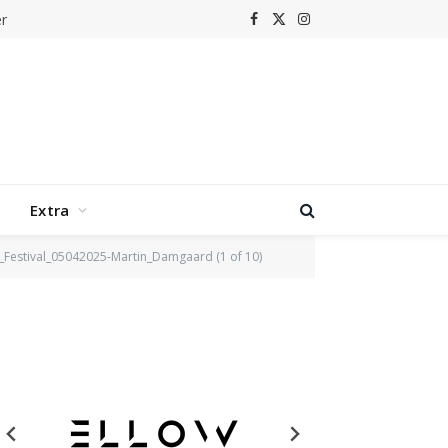
r
Facebook
X
Instagram
(Twitter)
Extra
_Festival_05042025-Martin_Damgaard (1 of 10)