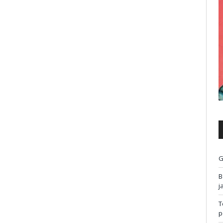
G
B
j
T
p