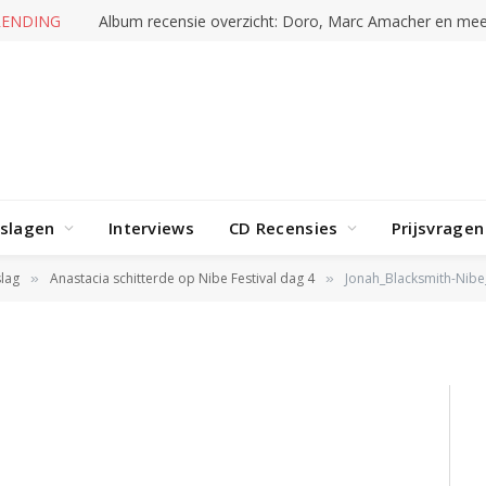
RENDING
Album recensie overzicht: Doro, Marc Amacher en mee
h-
042025-
rslagen
Interviews
CD Recensies
Prijsvragen
1 of 10)
lag
Anastacia schitterde op Nibe Festival dag 4
Jonah_Blacksmith-Nibe
»
»
25