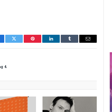
cebook
Twitter
Pinterest
LinkedIn
Tumblr
Email
ag 4