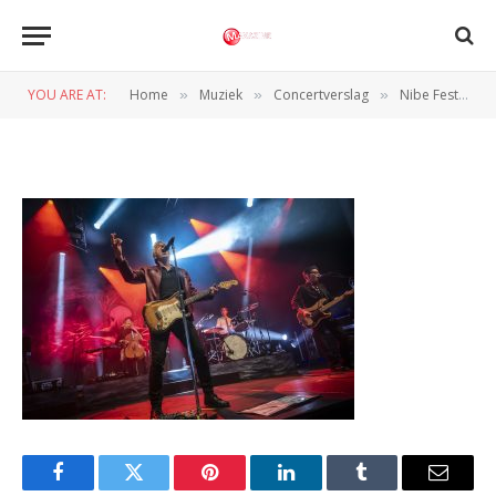
Nibe_Festival_2025-
Martin_Damgaard (1 of 10)
YOU ARE AT:
Home
Muziek
Concertverslag
Nibe Festival 2024: Dag 3 – Een ode aan de Deense muziek zelf
»
»
»
BY
NORMAN VAN DEN WILDENBERG
5 JULI 2025
Facebook
Twitter
Pinterest
LinkedIn
Tumblr
Email