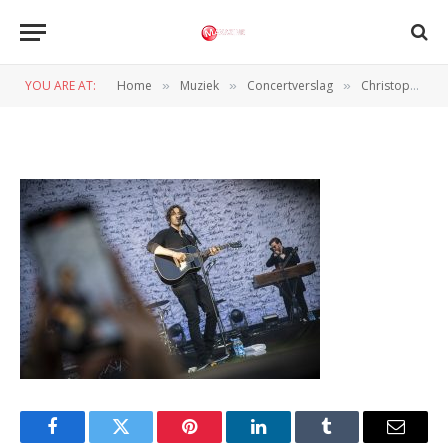
Denmark-03072025-
Martin_Damgaard (1 of 10)
YOU ARE AT:
Home
Muziek
Concertverslag
Christopher en meer, Nibe Festival Dag 2
»
»
»
BY
NORMAN VAN DEN WILDENBERG
4 JULI 2025
Facebook
Twitter
Pinterest
LinkedIn
Tumblr
Email