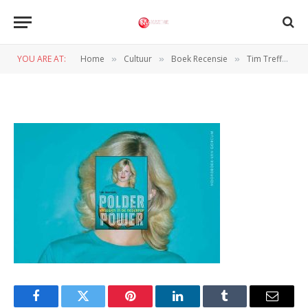
550×776
YOU ARE AT:
Home
Cultuur
Boek Recensie
Tim Treffers – Polderpower
»
»
»
BY
NORMAN VAN DEN WILDENBERG
31 MEI 2025
Facebook
Twitter
Pinterest
LinkedIn
Tumblr
Email