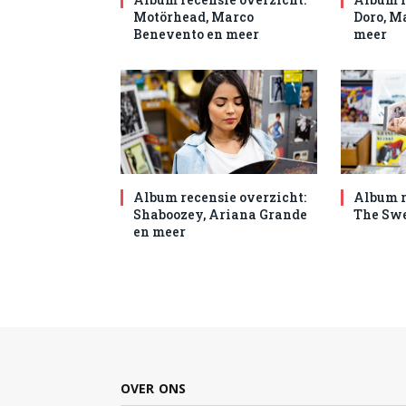
Motörhead, Marco
Doro, M
Benevento en meer
meer
Album recensie overzicht:
Album r
Shaboozey, Ariana Grande
The Swe
en meer
OVER ONS