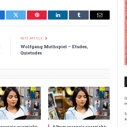
cebook
Twitter
Pinterest
LinkedIn
Tumblr
Email
E
NEXT ARTICLE
:
Wolfgang Muthspiel – Etudes,
a
Quietudes
G
m
S
A
ecensie overzicht:
Album recensie overzicht: