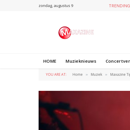
zondag, augustus 9
TRENDING
HOME
Muzieknieuws
Concertve
YOU ARE AT:
Home
Muziek
Maxazine Ti
»
»