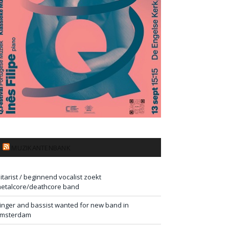
MUZIKANTENBANK
itarist / beginnend vocalist zoekt
etalcore/deathcore band
inger and bassist wanted for new band in
msterdam