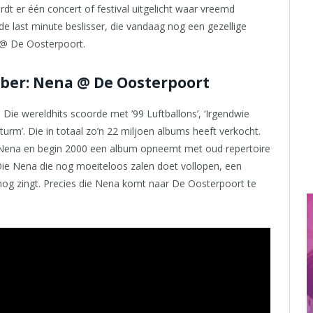
wordt er één concert of festival uitgelicht waar vreemd
de last minute beslisser, die vandaag nog een gezellige
 @ De Oosterpoort.
ber: Nena @ De Oosterpoort
Die wereldhits scoorde met ’99 Luftballons’, ‘Irgendwie
urm’. Die in totaal zo’n 22 miljoen albums heeft verkocht.
 Nena en begin 2000 een album opneemt met oud repertoire
Die Nena die nog moeiteloos zalen doet vollopen, een
 nog zingt. Precies die Nena komt naar De Oosterpoort te