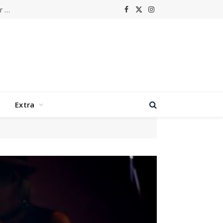
Parels van de Popmuziek: Het verhaal achter Harold Faltermeyer – ‘Axel F’
Facebook
X
Instagram
(Twitter)
Extra