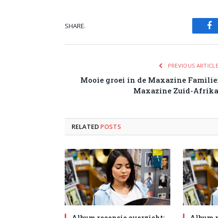
SHARE.
Fa
PREVIOUS ARTICL
Mooie groei in de Maxazine Familie
Maxazine Zuid-Afrik
RELATED
POSTS
Album recensie overzicht:
Album r