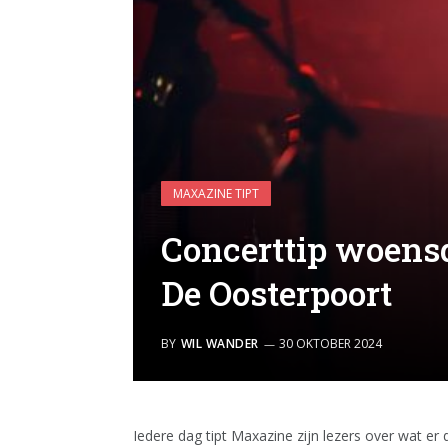
MAXAZINE TIPT
Concerttip woens
De Oosterpoort
BY
WIL WANDER
30 OKTOBER 2024
Iedere dag tipt Maxazine zijn lezers over wat er