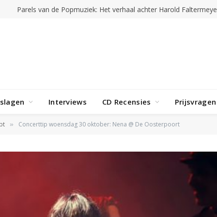
rslagen
Interviews
CD Recensies
Prijsvragen
pt
Concerttip woensdag 30 oktober: Nena @ De Oosterpoort
»