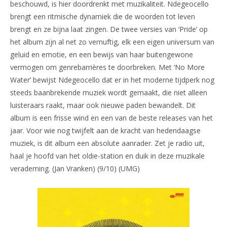
beschouwd, is hier doordrenkt met muzikaliteit. Ndegeocello
brengt een ritmische dynamiek die de woorden tot leven
brengt en ze bijna laat zingen. De twee versies van ‘Pride’ op
het album zijn al net zo vernuftig, elk een eigen universum van
geluid en emotie, en een bewijs van haar buitengewone
vermogen om genrebarrières te doorbreken. Met ‘No More
Water’ bewijst Ndegeocello dat er in het moderne tijdperk nog
steeds baanbrekende muziek wordt gemaakt, die niet alleen
luisteraars raakt, maar ook nieuwe paden bewandelt. Dit
album is een frisse wind en een van de beste releases van het
jaar. Voor wie nog twijfelt aan de kracht van hedendaagse
muziek, is dit album een absolute aanrader. Zet je radio uit,
haal je hoofd van het oldie-station en duik in deze muzikale
verademing. (Jan Vranken) (9/10) (UMG)