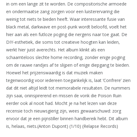
in om een lange zit te worden. De compositorische armoede
en ondermaatse zang zorgen voor een luisterervaring die
weinig tot niets te bieden heeft. Waar interessante fusie van
black metal, darkwave en post-punk wordt beloofd, voelt het
hier aan als een futloze poging die nergens naar toe gaat. De
DIY-esthetiek, die soms tot creatieve hoogten kan leiden,
werkt hier juist averechts. Het album klinkt als een
schaamteloos slechte home recording, zonder enige poging
om de rauwe randjes af te slijpen of enige diepgang te bieden.
Hoewel het prijzenswaardig is dat muziek maken
tegenwoordig voor iedereen toegankelijk is, laat ‘Confrere’ zien
dat dit niet altijd leidt tot memorabele resultaten. De nummers
zijn saai, oninspirerend en missen de vonk die Poison Ruin
eerder ook al nooit had. Mocht je na het lezen van deze
recensie toch nieuwsgierig zijn, wees gewaarschuwd: zorg
ervoor dat je een pijnstiller binnen handbereik hebt. Dit album
is, helaas, niets.(Anton Dupont) (1/10) (Relapse Records)