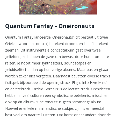
Quantum Fantay – Oneironauts
Quantum Fantay lanceerde ‘Oneironauts’, dit bestaat uit twee
Griekse woorden: ‘oneiro’, betekent droom, en ‘naut’ betekent
zeeman. Dit instrumentale conceptalbum gaat over twee
geliefden, ze hebben de gave om bewust door hun dromen te
reizen. Je hoort meer synthesizers, soundscapes en
geluidseffecten dan op hun vorige albums. Maar bas en gitaar
worden zeker niet vergeten. Daarnaast bevatten diverse tracks
fluitspel: bijvoorbeeld de openingstrack ‘Flight Into Hive Mind’
en de titeltrack. ‘Orchid Borealis’ is de laatste track. Orchideeën
hebben in veel culturen een symbolische betekenis, misschien
ook op dit album? ’Oneironauts’ is geen “dromerig” album.
Hoewel er enkele minimalistische stukjes zijn, is er meestal
best veel om naar te luisteren. Dat komt onder andere door de