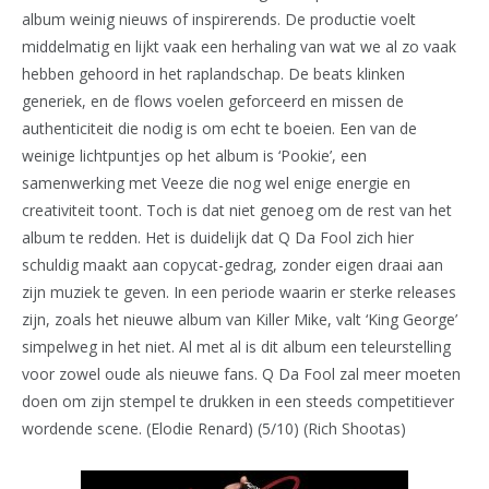
album weinig nieuws of inspirerends. De productie voelt
middelmatig en lijkt vaak een herhaling van wat we al zo vaak
hebben gehoord in het raplandschap. De beats klinken
generiek, en de flows voelen geforceerd en missen de
authenticiteit die nodig is om echt te boeien. Een van de
weinige lichtpuntjes op het album is ‘Pookie’, een
samenwerking met Veeze die nog wel enige energie en
creativiteit toont. Toch is dat niet genoeg om de rest van het
album te redden. Het is duidelijk dat Q Da Fool zich hier
schuldig maakt aan copycat-gedrag, zonder eigen draai aan
zijn muziek te geven. In een periode waarin er sterke releases
zijn, zoals het nieuwe album van Killer Mike, valt ‘King George’
simpelweg in het niet. Al met al is dit album een teleurstelling
voor zowel oude als nieuwe fans. Q Da Fool zal meer moeten
doen om zijn stempel te drukken in een steeds competitiever
wordende scene. (Elodie Renard) (5/10) (Rich Shootas)