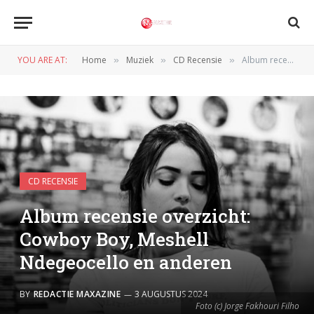
YOU ARE AT:
Home
Muziek
CD Recensie
Album recensie overzicht: Cowboy Boy, Meshell Ndegeocello en anderen
»
»
»
CD RECENSIE
Album recensie overzicht:
Cowboy Boy, Meshell
Ndegeocello en anderen
BY
REDACTIE MAXAZINE
3 AUGUSTUS 2024
Foto (c) Jorge Fakhouri Filho