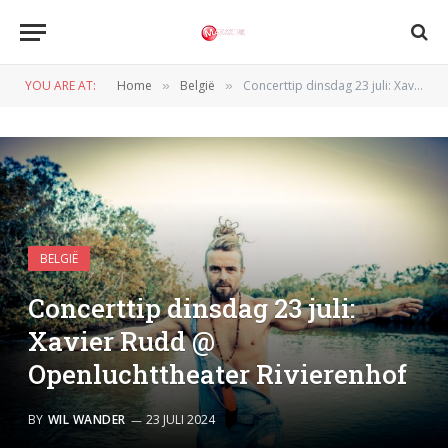
YOU ARE AT:
Home
België
Concerttip dinsdag 23 juli: Xavier Rudd @ Openluchttheater Rivierenhof
»
»
BELGIË
Concerttip dinsdag 23 juli:
Xavier Rudd @
Openluchttheater Rivierenhof
BY
WIL WANDER
23 JULI 2024