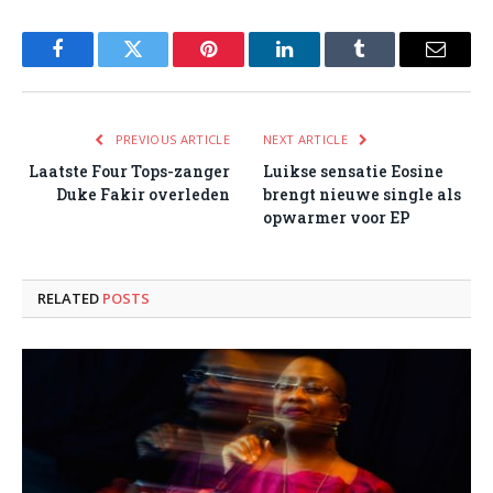
Facebook
Twitter
Pinterest
LinkedIn
Tumblr
Email
PREVIOUS ARTICLE
NEXT ARTICLE
Laatste Four Tops-zanger
Luikse sensatie Eosine
Duke Fakir overleden
brengt nieuwe single als
opwarmer voor EP
RELATED
POSTS