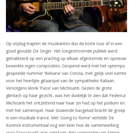
Op vrijdag trapten de muzikanten dus de korte tour af in een
goed gevulde De Singer. Het toegestroomde publiek werd
getrakteerd op een prachtig op elkaar afgestemde en opnieuw
bewerkte eigen composities. Geopend werd met het uptempo
gespeelde nummer ‘Ikebana’ van Cistola, met gelijk veel ruimte
voor het heerlijke gitaarspel van de sympathieke Italiaan.
Vervolgens klonk ‘Passi’ van Michisanti. Gezien de grote
glimlach op haar gezicht, was het duidelijk te zien dat Federica
Michisanti het ontzettend naar haar zin had op het podium en
met het samenspel. Haar stuwende basgeluid bracht de groep
in een muzikale trance. Met ‘Going to Rome’ vertelde De
Koninck instrumentaal nog een keer hoe de samenwerking
voor ‘Crossroads’ was ontstaan. Een compositie van Simon