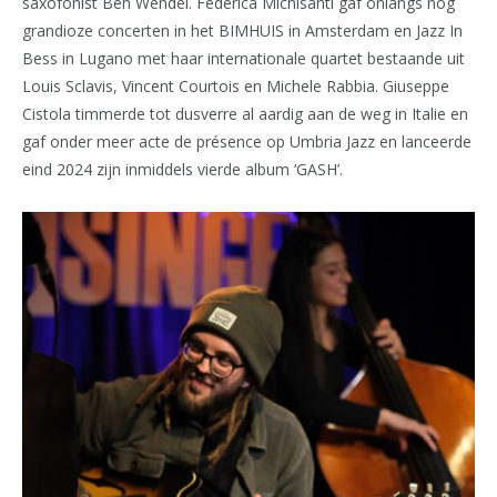
saxofonist Ben Wendel. Federica Michisanti gaf onlangs nog
grandioze concerten in het BIMHUIS in Amsterdam en Jazz In
Bess in Lugano met haar internationale quartet bestaande uit
Louis Sclavis, Vincent Courtois en Michele Rabbia. Giuseppe
Cistola timmerde tot dusverre al aardig aan de weg in Italie en
gaf onder meer acte de présence op Umbria Jazz en lanceerde
eind 2024 zijn inmiddels vierde album ‘GASH’.