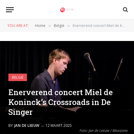
YOU ARE AT:
Home
België
Enerverend concert Miel de Koninck’s Crossroads in De Singer
»
»
BELGIË
Enerverend concert Miel de
Koninck’s Crossroads in De
Singer
BY
JAN DE LEEUW
12 MAART 2025
Foto: Jan de Leeuw / Maxazine