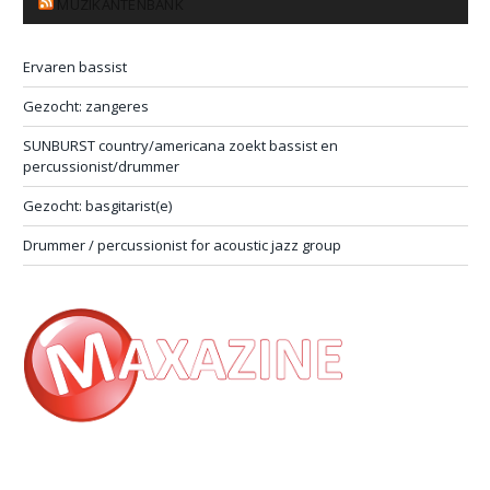
MUZIKANTENBANK
Ervaren bassist
Gezocht: zangeres
SUNBURST country/americana zoekt bassist en
percussionist/drummer
Gezocht: basgitarist(e)
Drummer / percussionist for acoustic jazz group