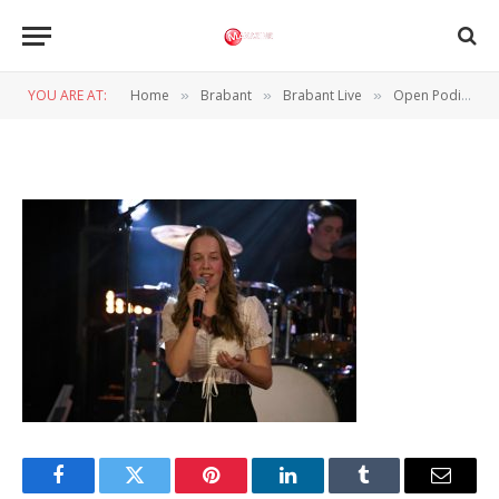
OpenPodium_RobVerbrugge-
WillemvanOranjeCollege_Waalw
YOU ARE AT:
Home
Brabant
Brabant Live
Open Podium in Waalwijk groot succes
»
»
»
BY
ROB VERBRUGGE
4 MAART 2024
Facebook
Twitter
Pinterest
LinkedIn
Tumblr
Email