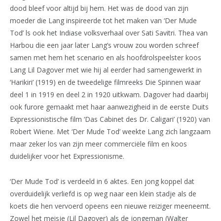
dood bleef voor altijd bij hem. Het was de dood van zijn
moeder die Lang inspireerde tot het maken van ‘Der Mude
Tod’ ls ook het Indiase volksverhaal over Sati Savitri. Thea van
Harbou die een jaar later Lang’s vrouw zou worden schreef
samen met hem het scenario en als hoofdrolspeelster koos
Lang Lil Dagover met wie hij al eerder had samengewerkt in
‘Harikiri’ (1919) en de tweedelige filmreeks Die Spinnen waar
deel 1 in 1919 en deel 2 in 1920 uitkwam. Dagover had daarbij
ook furore gemaakt met haar aanwezigheid in de eerste Duits
Expressionistische film ‘Das Cabinet des Dr. Caligari’ (1920) van
Robert Wiene. Met ‘Der Mude Tod’ weekte Lang zich langzaam
maar zeker los van zijn meer commerciële film en koos
duidelijker voor het Expressionisme.
‘Der Mude Tod’ is verdeeld in 6 aktes. Een jong koppel dat
overduidelijk verliefd is op weg naar een klein stadje als de
koets die hen vervoerd opeens een nieuwe reiziger meeneemt.
Zowel het meisje (Lil Dagover) als de jongeman (Walter