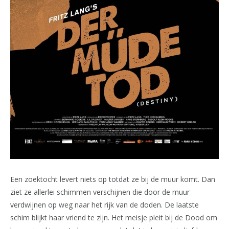
Een zoektocht levert niets op totdat ze bij de muur komt. Dan
ziet ze allerlei schimmen verschijnen die door de muur
verdwijnen op weg naar het rijk van de doden. De laatste
schim blijkt haar vriend te zijn. Het meisje pleit bij de Dood om