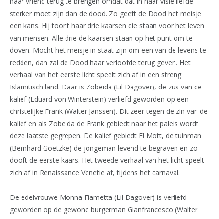
haar vriend terug te brengen omdat dat in haar visie liefde
sterker moet zijn dan de dood. Zo geeft de Dood het meisje
een kans. Hij toont haar drie kaarsen die staan voor het leven
van mensen. Alle drie de kaarsen staan op het punt om te
doven. Mocht het meisje in staat zijn om een van de levens te
redden, dan zal de Dood haar verloofde terug geven. Het
verhaal van het eerste licht speelt zich af in een streng
Islamitisch land. Daar is Zobeida (Lil Dagover), de zus van de
kalief (Eduard von Winterstein) verliefd geworden op een
christelijke Frank (Walter Janssen). Dit zeer tegen de zin van de
kalief en als Zobeida de Frank gebiedt naar het paleis wordt
deze laatste gegrepen. De kalief gebiedt El Mott, de tuinman
(Bernhard Goetzke) de jongeman levend te begraven en zo
dooft de eerste kaars. Het tweede verhaal van het licht speelt
zich af in Renaissance Venetie af, tijdens het carnaval.
De edelvrouwe Monna Fiametta (Lil Dagover) is verliefd
geworden op de gewone burgerman Gianfrancesco (Walter