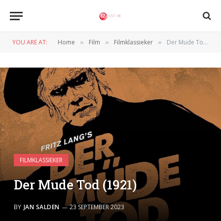
YOU ARE AT:
Home
Film
Filmklassieker
Der Mude Tod (1921)
»
»
»
FILMKLASSIEKER
Der Mude Tod (1921)
BY
JAN SALDEN
23 SEPTEMBER 2023