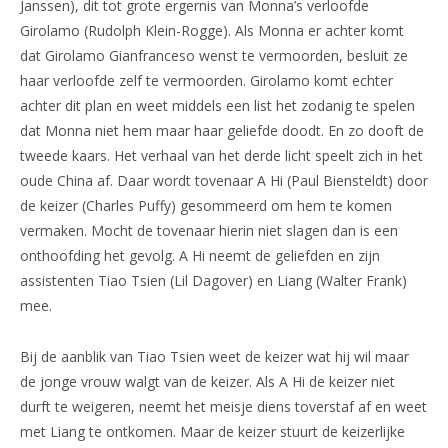
Janssen), dit tot grote ergernis van Monna’s verloofde
Girolamo (Rudolph Klein-Rogge). Als Monna er achter komt
dat Girolamo Gianfranceso wenst te vermoorden, besluit ze
haar verloofde zelf te vermoorden. Girolamo komt echter
achter dit plan en weet middels een list het zodanig te spelen
dat Monna niet hem maar haar geliefde doodt. En zo dooft de
tweede kaars. Het verhaal van het derde licht speelt zich in het
oude China af. Daar wordt tovenaar A Hi (Paul Biensteldt) door
de keizer (Charles Puffy) gesommeerd om hem te komen
vermaken. Mocht de tovenaar hierin niet slagen dan is een
onthoofding het gevolg. A Hi neemt de geliefden en zijn
assistenten Tiao Tsien (Lil Dagover) en Liang (Walter Frank)
mee.
Bij de aanblik van Tiao Tsien weet de keizer wat hij wil maar
de jonge vrouw walgt van de keizer. Als A Hi de keizer niet
durft te weigeren, neemt het meisje diens toverstaf af en weet
met Liang te ontkomen. Maar de keizer stuurt de keizerlijke