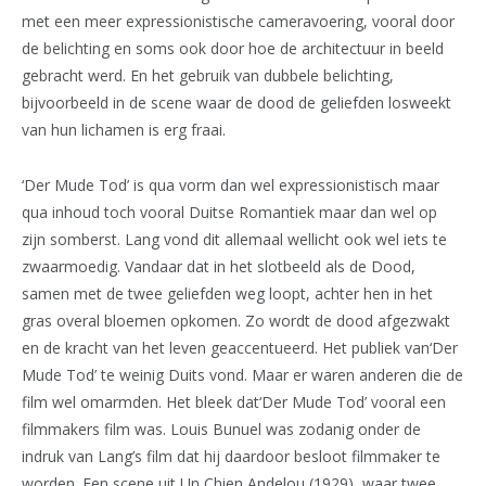
met een meer expressionistische cameravoering, vooral door
de belichting en soms ook door hoe de architectuur in beeld
gebracht werd. En het gebruik van dubbele belichting,
bijvoorbeeld in de scene waar de dood de geliefden losweekt
van hun lichamen is erg fraai.
‘Der Mude Tod’ is qua vorm dan wel expressionistisch maar
qua inhoud toch vooral Duitse Romantiek maar dan wel op
zijn somberst. Lang vond dit allemaal wellicht ook wel iets te
zwaarmoedig. Vandaar dat in het slotbeeld als de Dood,
samen met de twee geliefden weg loopt, achter hen in het
gras overal bloemen opkomen. Zo wordt de dood afgezwakt
en de kracht van het leven geaccentueerd. Het publiek van‘Der
Mude Tod’ te weinig Duits vond. Maar er waren anderen die de
film wel omarmden. Het bleek dat‘Der Mude Tod’ vooral een
filmmakers film was. Louis Bunuel was zodanig onder de
indruk van Lang’s film dat hij daardoor besloot filmmaker te
worden. Een scene uit Un Chien Andelou (1929), waar twee