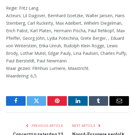
Regie: Fritz Lang.
Acteurs: Lil Dagover, Bernhard Goetzke, Walter Jansen, Hans
Sternberg, Carl Ruckerty, Max Adelbert, Wilhelm Diegelman,
Erich Pabst, Karl Platen, Hermann Pischa, Paul Rehkopf, Max
Pfeiffer, Georg John, Lydia Potechina, Grete Berger, , Eduard
von Winterstein, Erika Unruh, Rudolph Klein-Rogge, Lewis
Brody, Lothar Mutel, Edgar Pauly, Lina Paulsen, Charles Puffy,
Paul Biersteldt, Paul Newmann.
Waar gezien: Filmhuis Lumiere, Maastricht.
Waardering: 6,5.
Facebook
Twitter
Pinterest
LinkedIn
Tumblr
Email
PREVIOUS ARTICLE
NEXT ARTICLE
Concerttip zaterdag 23
Noord-Europese neofolk