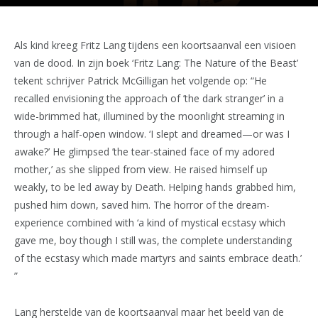
Als kind kreeg Fritz Lang tijdens een koortsaanval een visioen
van de dood. In zijn boek ‘Fritz Lang: The Nature of the Beast’
tekent schrijver Patrick McGilligan het volgende op: “He
recalled envisioning the approach of ’the dark stranger’ in a
wide-brimmed hat, illumined by the moonlight streaming in
through a half-open window. ‘I slept and dreamed—or was I
awake?’ He glimpsed ’the tear-stained face of my adored
mother,’ as she slipped from view. He raised himself up
weakly, to be led away by Death. Helping hands grabbed him,
pushed him down, saved him. The horror of the dream-
experience combined with ‘a kind of mystical ecstasy which
gave me, boy though I still was, the complete understanding
of the ecstasy which made martyrs and saints embrace death.’
”
Lang herstelde van de koortsaanval maar het beeld van de