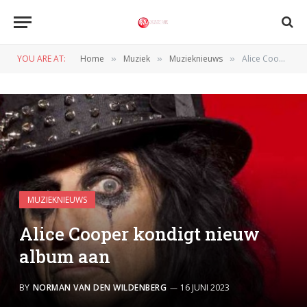
YOU ARE AT:
Home
Muziek
Muzieknieuws
Alice Cooper kondigt nieuw album aan
»
»
»
MUZIEKNIEUWS
Alice Cooper kondigt nieuw
album aan
BY
NORMAN VAN DEN WILDENBERG
16 JUNI 2023