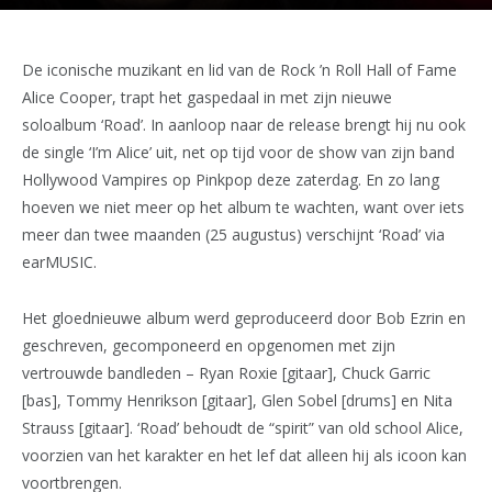
De iconische muzikant en lid van de Rock ’n Roll Hall of Fame
Alice Cooper, trapt het gaspedaal in met zijn nieuwe
soloalbum ‘Road’. In aanloop naar de release brengt hij nu ook
de single ‘I’m Alice’ uit, net op tijd voor de show van zijn band
Hollywood Vampires op Pinkpop deze zaterdag. En zo lang
hoeven we niet meer op het album te wachten, want over iets
meer dan twee maanden (25 augustus) verschijnt ‘Road’ via
earMUSIC.
Het gloednieuwe album werd geproduceerd door Bob Ezrin en
geschreven, gecomponeerd en opgenomen met zijn
vertrouwde bandleden – Ryan Roxie [gitaar], Chuck Garric
[bas], Tommy Henrikson [gitaar], Glen Sobel [drums] en Nita
Strauss [gitaar]. ‘Road’ behoudt de “spirit” van old school Alice,
voorzien van het karakter en het lef dat alleen hij als icoon kan
voortbrengen.