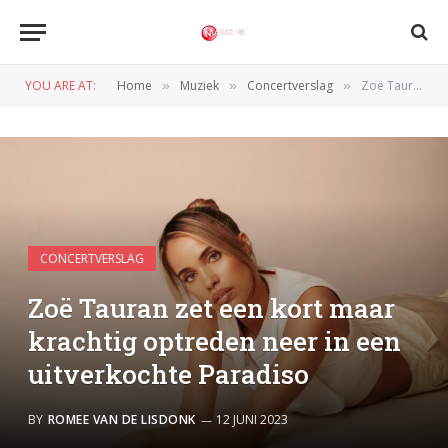
YOU ARE AT:
Home
Muziek
Concertverslag
Zoë Tauran zet een kort maar krachtig optreden neer in een uitverkochte Paradiso
»
»
»
CONCERTVERSLAG
Zoë Tauran zet een kort maar
krachtig optreden neer in een
uitverkochte Paradiso
BY
ROMEE VAN DE LISDONK
12 JUNI 2023