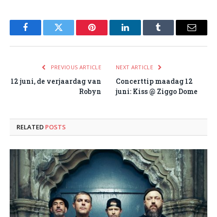
Facebook
Twitter
Pinterest
LinkedIn
Tumblr
Email
PREVIOUS ARTICLE
NEXT ARTICLE
12 juni, de verjaardag van
Concerttip maadag 12
Robyn
juni: Kiss @ Ziggo Dome
RELATED
POSTS