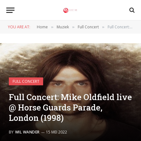
YOU ARE AT:
Home
Muziek
Full Concert
Full Concert: Mike Oldfield live @ Horse Guards Parade, London (1998)
»
»
»
FULL CONCERT
Full Concert: Mike Oldfield live
@ Horse Guards Parade,
London (1998)
BY
WIL WANDER
15 MEI 2022