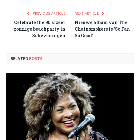
PREVIOUS ARTICLE
NEXT ARTICLE
Celebrate the 90´s: zeer
Nieuwe album van The
zonnige beachparty in
Chainsmokers is ‘So Far,
Scheveningen
So Good’
RELATED
POSTS