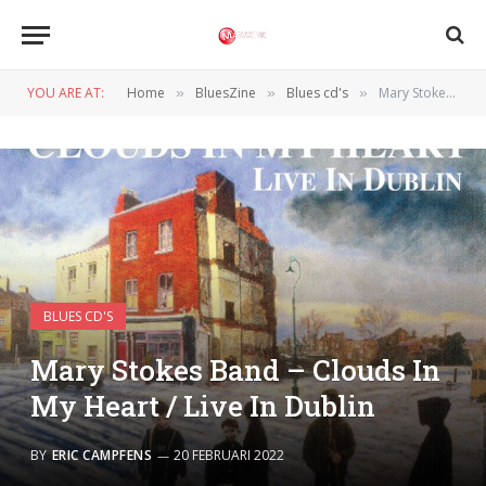
YOU ARE AT:
Home
BluesZine
Blues cd's
Mary Stokes Band – Clouds In My Heart / Live In Dublin
»
»
»
BLUES CD'S
Mary Stokes Band – Clouds In
My Heart / Live In Dublin
BY
ERIC CAMPFENS
20 FEBRUARI 2022