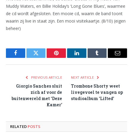
Muddy Waters, en Billie Holiday’s ‘Long Gone Blues’, waarmee
de cd wordt afgesloten. Een mooie cd, waarin de band toont
waarin zij live in staat zijn. Een mooi visitekaartje. (8/10) (eigen
beheer)
Facebook
Twitter
Pinterest
LinkedIn
Tumblr
Email
PREVIOUS ARTICLE
NEXT ARTICLE
Giorgio Sanches sluit
Trombone Shorty weet
zich af voor de
livegevoel te vangen op
buitenwereld met ‘Deze
studioalbum ‘Lifted’
Kamer’
RELATED
POSTS