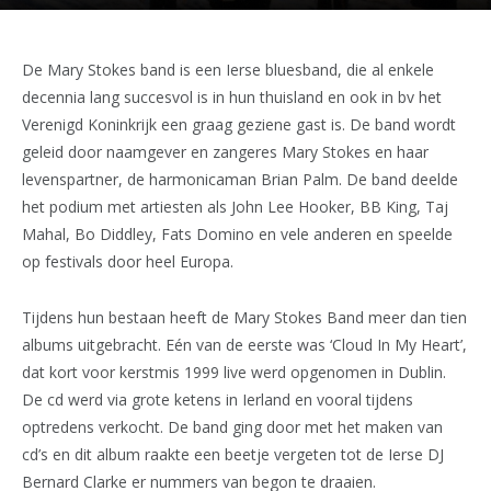
De Mary Stokes band is een Ierse bluesband, die al enkele
decennia lang succesvol is in hun thuisland en ook in bv het
Verenigd Koninkrijk een graag geziene gast is. De band wordt
geleid door naamgever en zangeres Mary Stokes en haar
levenspartner, de harmonicaman Brian Palm. De band deelde
het podium met artiesten als John Lee Hooker, BB King, Taj
Mahal, Bo Diddley, Fats Domino en vele anderen en speelde
op festivals door heel Europa.
Tijdens hun bestaan heeft de Mary Stokes Band meer dan tien
albums uitgebracht. Eén van de eerste was ‘Cloud In My Heart’,
dat kort voor kerstmis 1999 live werd opgenomen in Dublin.
De cd werd via grote ketens in Ierland en vooral tijdens
optredens verkocht. De band ging door met het maken van
cd’s en dit album raakte een beetje vergeten tot de Ierse DJ
Bernard Clarke er nummers van begon te draaien.