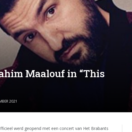
rahim Maalouf in “This
MBER 2021
fficieel werd geopend met een concert van Het Brabants