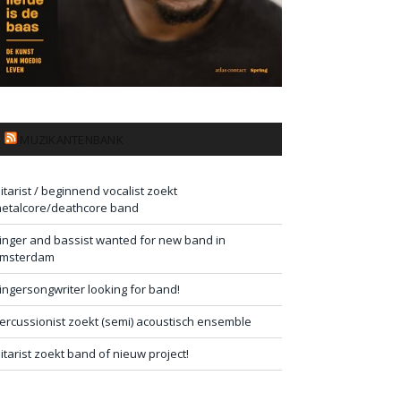
MUZIKANTENBANK
itarist / beginnend vocalist zoekt
etalcore/deathcore band
inger and bassist wanted for new band in
msterdam
ingersongwriter looking for band!
ercussionist zoekt (semi) acoustisch ensemble
itarist zoekt band of nieuw project!