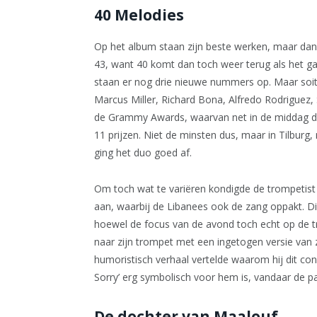
40 Melodies
Op het album staan zijn beste werken, maar dan al
43, want 40 komt dan toch weer terug als het 
staan er nog drie nieuwe nummers op. Maar soit.
Marcus Miller, Richard Bona, Alfredo Rodriguez, S
de Grammy Awards, waarvan net in de middag de
11 prijzen. Niet de minsten dus, maar in Tilbu
ging het duo goed af.
Om toch wat te variëren kondigde de trompetist m
aan, waarbij de Libanees ook de zang oppakt. D
hoewel de focus van de avond toch echt op de t
naar zijn trompet met een ingetogen versie van z
humoristisch verhaal vertelde waarom hij dit con
Sorry’ erg symbolisch voor hem is, vandaar de p
De dochter van Maalouf