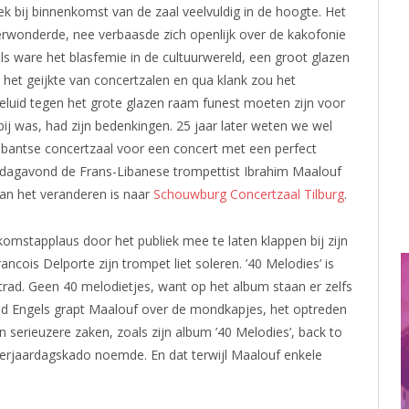
k bij binnenkomst van de zaal veelvuldig in de hoogte. Het
verwonderde, nee verbaasde zich openlijk over de kakofonie
ls ware het blasfemie in de cultuurwereld, een groot glazen
n het geijkte van concertzalen en qua klank zou het
eluid tegen het grote glazen raam funest moeten zijn voor
ij was, had zijn bedenkingen. 25 jaar later weten we wel
abantse concertzaal voor een concert met een perfect
nsdagavond de Frans-Libanese trompettist Ibrahim Maalouf
aan het veranderen is naar
Schouwburg Concertzaal Tilburg
.
mstapplaus door het publiek mee te laten klappen bij zijn
rancois Delporte zijn trompet liet soleren. ’40 Melodies’ is
trad. Geen 40 melodietjes, want op het album staan er zelfs
end Engels grapt Maalouf over de mondkapjes, het optreden
en serieuzere zaken, zoals zijn album ’40 Melodies’, back to
e verjaardagskado noemde. En dat terwijl Maalouf enkele