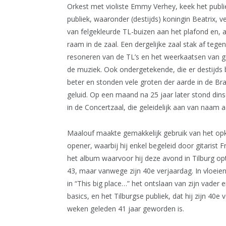
Orkest met violiste Emmy Verhey, keek het publie
publiek, waaronder (destijds) koningin Beatrix, 
van felgekleurde TL-buizen aan het plafond en, a
raam in de zaal. Een dergelijke zaal stak af tege
resoneren van de TL’s en het weerkaatsen van g
de muziek. Ook ondergetekende, die er destijds b
beter en stonden vele groten der aarde in de Br
geluid. Op een maand na 25 jaar later stond di
in de Concertzaal, die geleidelijk aan van naam 
Maalouf maakte gemakkelijk gebruik van het opko
opener, waarbij hij enkel begeleid door gitarist F
het album waarvoor hij deze avond in Tilburg op
43, maar vanwege zijn 40e verjaardag. In vloei
in “This big place…” het ontslaan van zijn vader 
basics, en het Tilburgse publiek, dat hij zijn 40
weken geleden 41 jaar geworden is.