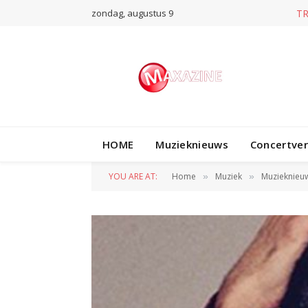
zondag, augustus 9
T
HOME
Muzieknieuws
Concertve
YOU ARE AT:
Home
Muziek
Muzieknieu
»
»