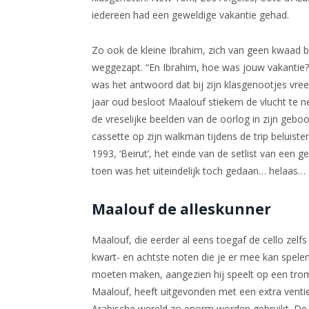
iedereen had een geweldige vakantie gehad.
Zo ook de kleine Ibrahim, zich van geen kwaad b
weggezapt. “En Ibrahim, hoe was jouw vakantie?”
was het antwoord dat bij zijn klasgenootjes vre
jaar oud besloot Maalouf stiekem de vlucht te 
de vreselijke beelden van de oorlog in zijn gebo
cassette op zijn walkman tijdens de trip beluist
1993, ‘Beirut’, het einde van de setlist van een
toen was het uiteindelijk toch gedaan… helaas…
Maalouf de alleskunner
Maalouf, die eerder al eens toegaf de cello zelf
kwart- en achtste noten die je er mee kan spele
moeten maken, aangezien hij speelt op een trom
Maalouf, heeft uitgevonden met een extra ventie
Arabische wereld zo enorm worden gebruikt. De 