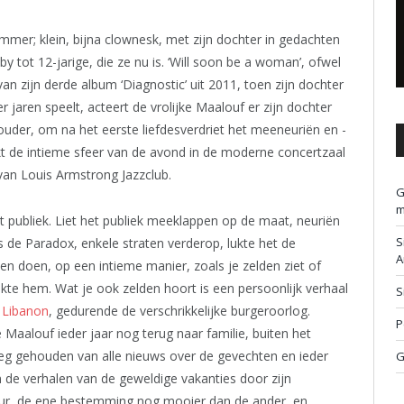
mmer; klein, bijna clownesk, met zijn dochter in gedachten
y tot 12-jarige, die ze nu is. ‘Will soon be a woman’, ofwel
van zijn derde album ‘Diagnostic’ uit 2011, toen zijn dochter
r jaren speelt, acteert de vrolijke Maalouf er zijn dochter
ouder, om na het eerste liefdesverdriet het meeneuriën en -
rkt de intieme sfeer van de avond in de moderne concertzaal
van Louis Armstrong Jazzclub.
G
m
t publiek. Liet het publiek meeklappen op de maat, neuriën
S
 de Paradox, enkele straten verderop, lukte het de
A
en doen, op een intieme manier, zoals je zelden ziet of
ukte hem. Wat je ook zelden hoort is een persoonlijk verhaal
S
n
Libanon
, gedurende de verschrikkelijke burgeroorlog.
P
 Maalouf ieder jaar nog terug naar familie, buiten het
weg gehouden van alle nieuws over de gevechten en ieder
G
de verhalen van de geweldige vakanties door zijn
uur, de ene bestemming nog mooier dan de ander, en