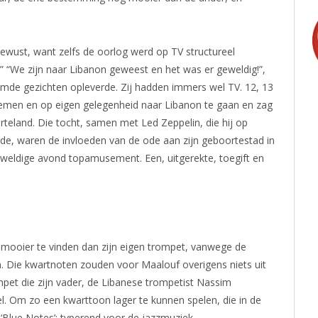
ewust, want zelfs de oorlog werd op TV structureel
 “We zijn naar Libanon geweest en het was er geweldig!”,
emde gezichten opleverde. Zij hadden immers wel TV. 12, 13
nemen en op eigen gelegenheid naar Libanon te gaan en zag
orteland. Die tocht, samen met Led Zeppelin, die hij op
erde, waren de invloeden van de ode aan zijn geboortestad in
 geweldige avond topamusement. Een, uitgerekte, toegift en
s mooier te vinden dan zijn eigen trompet, vanwege de
n. Die kwartnoten zouden voor Maalouf overigens niets uit
pet die zijn vader, de Libanese trompetist Nassim
l. Om zo een kwarttoon lager te kunnen spelen, die in de
‘Blue Notes’; typerend voor de jazzmuziek.