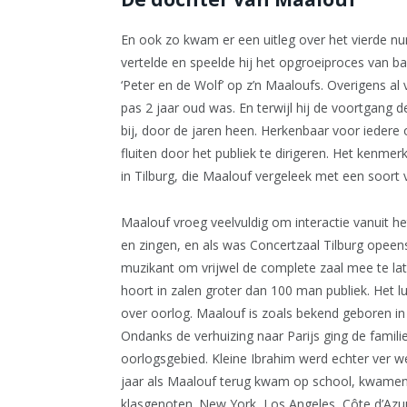
En ook zo kwam er een uitleg over het vierde nu
vertelde en speelde hij het opgroeiproces van bab
‘Peter en de Wolf’ op z’n Maaloufs. Overigens al 
pas 2 jaar oud was. En terwijl hij de voortgang de
bij, door de jaren heen. Herkenbaar voor iedere 
fluiten door het publiek te dirigeren. Het kenme
in Tilburg, die Maalouf vergeleek met een soort 
Maalouf vroeg veelvuldig om interactie vanuit he
en zingen, en als was Concertzaal Tilburg opeens
muzikant om vrijwel de complete zaal mee te lat
hoort in zalen groter dan 100 man publiek. Het l
over oorlog. Maalouf is zoals bekend geboren i
Ondanks de verhuizing naar Parijs ging de familie
oorlogsgebied. Kleine Ibrahim werd echter ver 
jaar als Maalouf terug kwam op school, kwamen 
klasgenoten. New York, Los Angeles, Côte d’Az