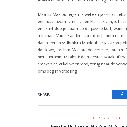
Maar is Maalouf eigenlijk wel een jazztrompetist
een tussenvorm van jazz en klassiek zijn, is he
ene kant doe je daarmee de jazz te kort, want im
minimaal. Van de andere kant doe je hem daar d
dan alleen jazz. Ibrahim Maalouf de jazztrompeti
de clown, Ibrahim Maalouf de verteller, Ibrahim 
niet… Ibrahim Maalouf: de meester. Maalouf maak
smaken de cirkel weer rond, terug naar de verw
omsloeg in verbazing.
SHARE.
Fa
PREVIOUS ARTICL
Beartooth, Ignite, No Fun At All e