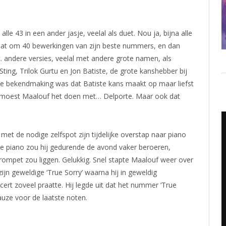
le 43 in een ander jasje, veelal als duet. Nou ja, bijna alle
gaat om 40 bewerkingen van zijn beste nummers, en dan
 andere versies, veelal met andere grote namen, als
ting, Trilok Gurtu en Jon Batiste, de grote kanshebber bij
 bekendmaking was dat Batiste kans maakt op maar liefst
rg, moest Maalouf het doen met… Delporte. Maar ook dat
et de nodige zelfspot zijn tijdelijke overstap naar piano
ie piano zou hij gedurende de avond vaker beroeren,
rompet zou liggen. Gelukkig. Snel stapte Maalouf weer over
ijn geweldige ‘True Sorry’ waarna hij in geweldig
cert zoveel praatte. Hij legde uit dat het nummer ‘True
auze voor de laatste noten.