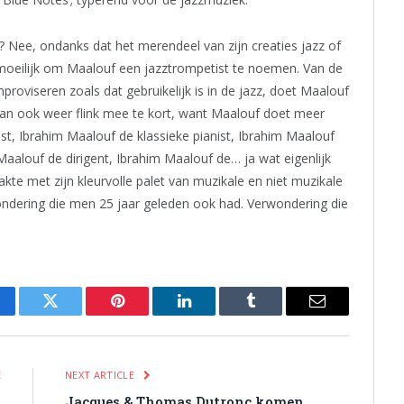
? Nee, ondanks dat het merendeel van zijn creaties jazz of
t moeilijk om Maalouf een jazztrompetist te noemen. Van de
proviseren zoals dat gebruikelijk is in de jazz, doet Maalouf
an ook weer flink mee te kort, want Maalouf doet meer
st, Ibrahim Maalouf de klassieke pianist, Ibrahim Maalouf
Maalouf de dirigent, Ibrahim Maalouf de… ja wat eigenlijk
te met zijn kleurvolle palet van muzikale en niet muzikale
ondering die men 25 jaar geleden ook had. Verwondering die
cebook
Twitter
Pinterest
LinkedIn
Tumblr
Email
E
NEXT ARTICLE
n
Jacques & Thomas Dutronc komen