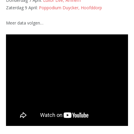
Donderdag 7 April:
Luxor Live, Arnhem
Zaterdag 9 April:
Poppodium Duycker, Hoofddorp
Meer data volgen…