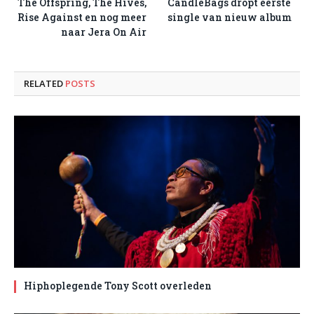
The Offspring, The Hives,
CandleBags dropt eerste
Rise Against en nog meer
single van nieuw album
naar Jera On Air
RELATED
POSTS
Hiphoplegende Tony Scott overleden