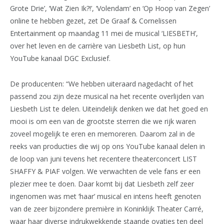
Grote Drie’, ‘Wat Zien Ik?!’, ‘Volendam’ en ‘Op Hoop van Zegen’
online te hebben gezet, zet De Graaf & Cornelissen
Entertainment op maandag 11 mei de musical ‘LIESBETH’,
over het leven en de carrière van Liesbeth List, op hun
YouTube kanaal DGC Exclusief.
De producenten: “We hebben uiteraard nagedacht of het
passend zou zijn deze musical na het recente overlijden van
Liesbeth List te delen. Uiteindelijk denken we dat het goed en
mooi is om een van de grootste sterren die we rijk waren
zoveel mogelijk te eren en memoreren. Daarom zal in de
reeks van producties die wij op ons YouTube kanaal delen in
de loop van juni tevens het recentere theaterconcert LIST
SHAFFY & PIAF volgen. We verwachten de vele fans er een
plezier mee te doen. Daar komt bij dat Liesbeth zelf zeer
ingenomen was met ‘haar’ musical en intens heeft genoten
van de zeer bijzondere première in Koninklijk Theater Carré,
waar haar diverse indrukwekkende staande ovaties ten deel