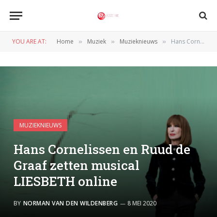
YOU ARE AT:
Home
Muziek
Muzieknieuws
Hans Cornelissen en Ruud de Graaf zetten musical LIESBETH online
»
»
»
MUZIEKNIEUWS
Hans Cornelissen en Ruud de
Graaf zetten musical
LIESBETH online
BY
NORMAN VAN DEN WILDENBERG
8 MEI 2020