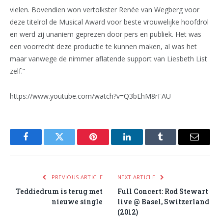
vielen. Bovendien won vertolkster Renée van Wegberg voor
deze titelrol de Musical Award voor beste vrouwelijke hoofdrol
en werd zij unaniem geprezen door pers en publiek. Het was
een voorrecht deze productie te kunnen maken, al was het
maar vanwege de nimmer aflatende support van Liesbeth List
zelf.”
https://www.youtube.com/watch?v=Q3bEhM8rFAU
Facebook
Twitter
Pinterest
LinkedIn
Tumblr
Email
PREVIOUS ARTICLE
NEXT ARTICLE
Teddiedrum is terug met
Full Concert: Rod Stewart
nieuwe single
live @ Basel, Switzerland
(2012)