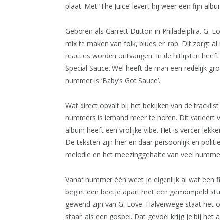
plaat. Met ‘The Juice’ levert hij weer een fijn al
Geboren als Garrett Dutton in Philadelphia. G. L
mix te maken van folk, blues en rap. Dit zorgt al
reacties worden ontvangen. In de hitlijsten heeft
Special Sauce. Wel heeft de man een redelijk gr
nummer is ‘Baby’s Got Sauce’.
Wat direct opvalt bij het bekijken van de tracklis
nummers is iemand meer te horen. Dit varieert van
album heeft een vrolijke vibe. Het is verder lekke
De teksten zijn hier en daar persoonlijk en politi
melodie en het meezinggehalte van veel numme
Vanaf nummer één weet je eigenlijk al wat een fi
begint een beetje apart met een gemompeld stukj
gewend zijn van G. Love. Halverwege staat het
staan als een gospel. Dat gevoel krijg je bij het 