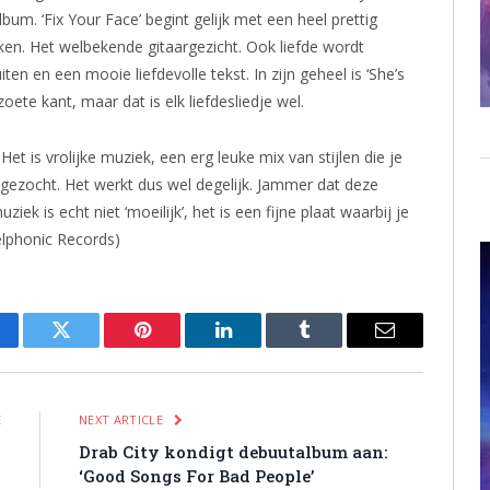
m. ‘Fix Your Face’ begint gelijk met een heel prettig
ijken. Het welbekende gitaargezicht. Ook liefde wordt
ten en een mooie liefdevolle tekst. In zijn geheel is ‘She’s
zoete kant, maar dat is elk liefdesliedje wel.
t is vrolijke muziek, een erg leuke mix van stijlen die je
n gezocht. Het werkt dus wel degelijk. Jammer dat deze
ek is echt niet ‘moeilijk’, het is een fijne plaat waarbij je
delphonic Records)
cebook
Twitter
Pinterest
LinkedIn
Tumblr
Email
E
NEXT ARTICLE
s
Drab City kondigt debuutalbum aan:
‘Good Songs For Bad People’