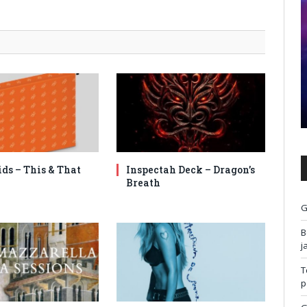
ids – This & That
Inspectah Deck – Dragon’s
Breath
G
B
j
T
p