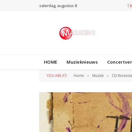
zaterdag, augustus 8
T
HOME
Muzieknieuws
Concertve
YOU ARE AT:
Home
Muziek
CD Recensi
»
»