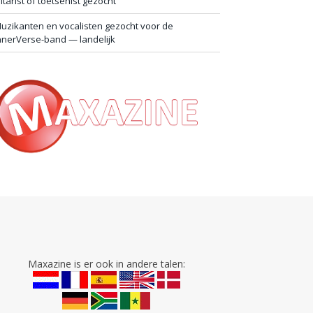
itarist of toetsenist gezocht
uzikanten en vocalisten gezocht voor de
nnerVerse-band — landelijk
Maxazine is er ook in andere talen: