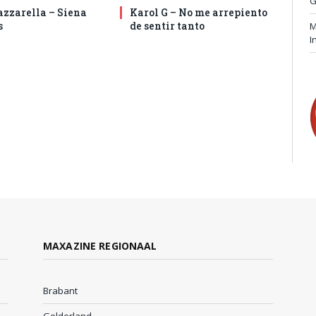
G
zzarella – Siena
Karol G – No me arrepiento
s
de sentir tanto
M
I
MAXAZINE REGIONAAL
Brabant
Gelderland