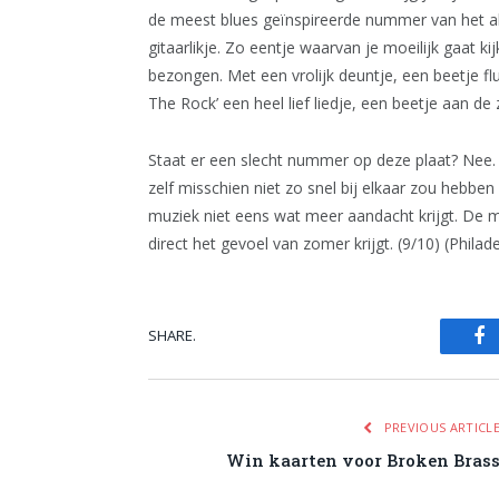
de meest blues geïnspireerde nummer van het albu
gitaarlikje. Zo eentje waarvan je moeilijk gaat k
bezongen. Met een vrolijk deuntje, een beetje flui
The Rock’ een heel lief liedje, een beetje aan de 
Staat er een slecht nummer op deze plaat? Nee. He
zelf misschien niet zo snel bij elkaar zou hebbe
muziek niet eens wat meer aandacht krijgt. De muzi
direct het gevoel van zomer krijgt. (9/10) (Phila
SHARE.
Fa
PREVIOUS ARTICL
Win kaarten voor Broken Bras