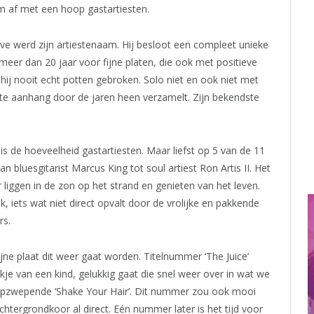
bum af met een hoop gastartiesten.
ove werd zijn artiestenaam. Hij besloot een compleet unieke
 meer dan 20 jaar voor fijne platen, die ook met positieve
 hij nooit echt potten gebroken. Solo niet en ook niet met
ote aanhang door de jaren heen verzamelt. Zijn bekendste
t is de hoeveelheid gastartiesten. Maar liefst op 5 van de 11
 bluesgitarist Marcus King tot soul artiest Ron Artis II. Het
r liggen in de zon op het strand en genieten van het leven.
ek, iets wat niet direct opvalt door de vrolijke en pakkende
rs.
jne plaat dit weer gaat worden. Titelnummer ‘The Juice’
e van een kind, gelukkig gaat die snel weer over in wat we
 opzwepende ‘Shake Your Hair’. Dit nummer zou ook mooi
achtergrondkoor al direct. Eén nummer later is het tijd voor