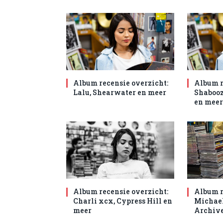
Album recensie overzicht:
Album r
Lalu, Shearwater en meer
Shabooz
en meer
Album recensie overzicht:
Album r
Charli xcx, Cypress Hill en
Michael
meer
Archive