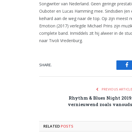
Songwriter van Nederland. Geen geringe prestat
Ouboter en Lucas Hamming mee. Sindsdien (en ei
keihard aan de weg naar de top. Op zijn meest re
Emotion (2017) verlegde Michael Prins zijn muzika
complete band. Inmiddels zit hij alweer in de s
naar Tivoli Vredenburg.
SHARE.
Fa
PREVIOUS ARTICL
Rhythm & Blues Night 2019
vernieuwend zoals vanoud
RELATED
POSTS