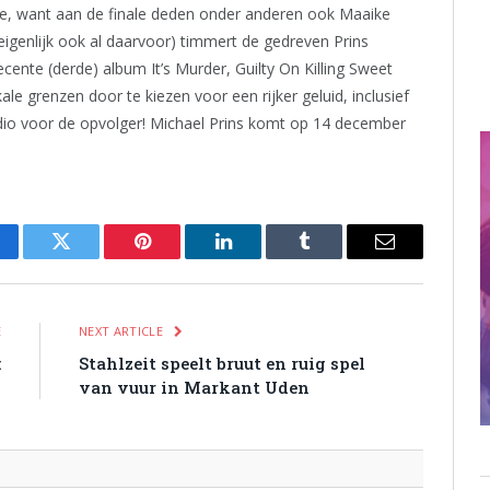
ie, want aan de finale deden onder anderen ook Maaike
genlijk ook al daarvoor) timmert de gedreven Prins
cente (derde) album It’s Murder, Guilty On Killing Sweet
le grenzen door te kiezen voor een rijker geluid, inclusief
tudio voor de opvolger! Michael Prins komt op 14 december
cebook
Twitter
Pinterest
LinkedIn
Tumblr
Email
E
NEXT ARTICLE
:
Stahlzeit speelt bruut en ruig spel
s
van vuur in Markant Uden