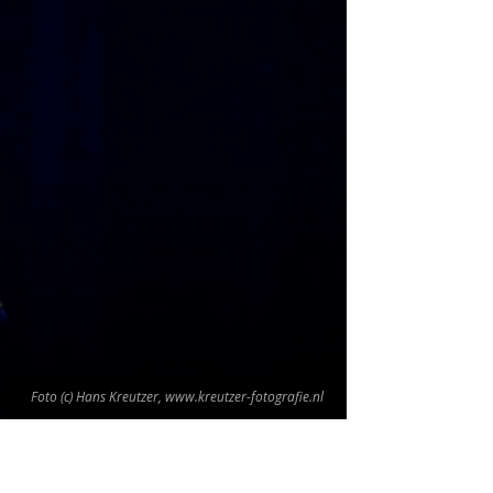
Foto (c) Hans Kreutzer, www.kreutzer-fotografie.nl