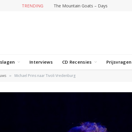
TRENDING
The Mountain Goats – Days
rslagen
Interviews
CD Recensies
Prijsvragen
euws
Michael Prins naar Tivoli Vredenburg
»