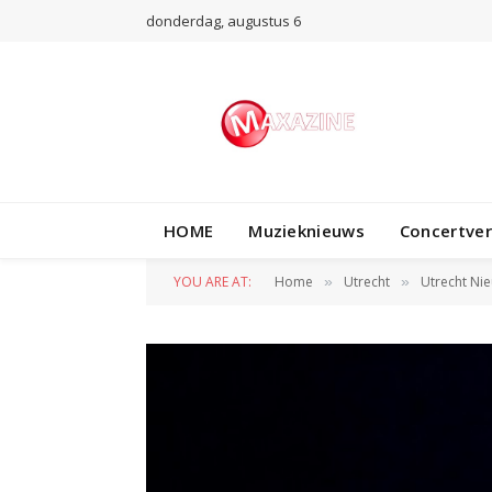
donderdag, augustus 6
HOME
Muzieknieuws
Concertve
YOU ARE AT:
Home
Utrecht
Utrecht Ni
»
»