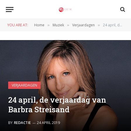
YOU ARE AT:
Home
Muziek
Verjaardagen
24 april, de verjaardag van Barbra Streisand
»
»
»
VERJAARDAGEN
24 april, de verjaardag van
Barbra Streisand
BY
REDACTIE
24 APRIL 2019