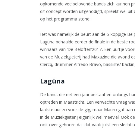
opkomende veelbelovende bands zich kunnen prof
dit concept worden uitgenodigd, spreekt wel u
op het programma stond:
Het was namelijk de beurt aan de 5-koppige Bel
Lagüna behaalde eerder de finale in de beste roc
winnaars van ‘De Beloften’2017’. Een uurtje vo
van de Muziekgieterij had Maxazine die avond ee
Clercq, drummer Alfredo Bravo, bassiste/ backin
Lagüna
De band, die net een jaar bestaat en onlangs hu
optreden in Maastricht. Een verwachte vraag wa
laatste uur zo voor de gig, maar Mauro gaf aan 
in de Muziekgieterij eigenlijk wel meeviel. Oo
ooit over gehoord dat dat vaak juist een slecht t