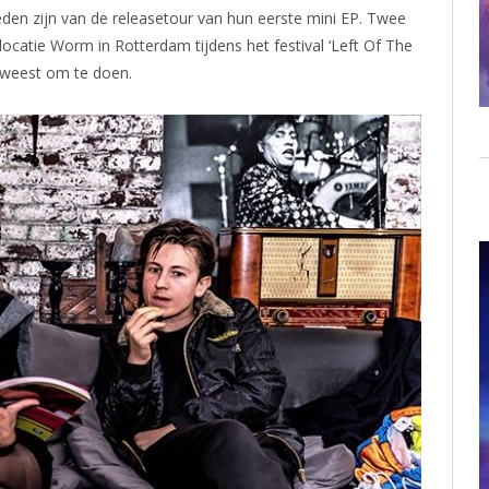
den zijn van de releasetour van hun eerste mini EP. Twee
catie Worm in Rotterdam tijdens het festival ‘Left Of The
eweest om te doen.