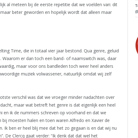
ijk al meteen bij de eerste repetitie dat we voelden van: dit
T
(
en maar beter geworden en hopelijk wordt dat alleen maar
ing Time, die in totaal vier jaar bestond. Qua genre, geluid
na. Waarom er dan toch een band- of naamswitch was, daar
kwaardig, maar voor ons bandleden toch weer heel anders
enwoordige muziek volwassener, natuurlijk omdat wij zelf
ootste verschil was dat we vroeger minder nadachten over
acht, maar wat betreft het genre is dat eigenlijk een heel
omi en ik de nummers schreven op voorhand en dat we
bij moesten halen en toen waren Alfredo en Xavier de
Ik ben er heel blij mee dat het zo gegaan is en dat wij nu
”. De Clercq gaat verder: “Ik denk dat dat wel het