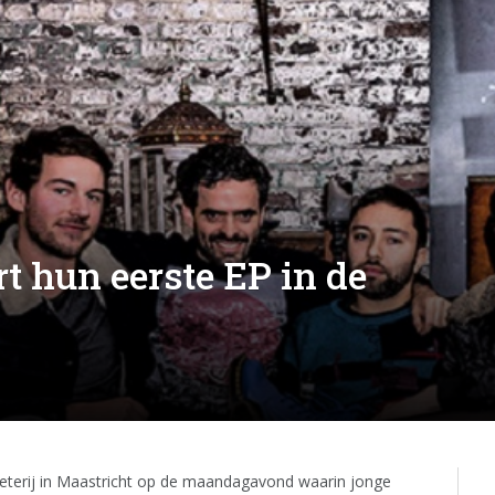
t hun eerste EP in de
eterij in Maastricht op de maandagavond waarin jonge