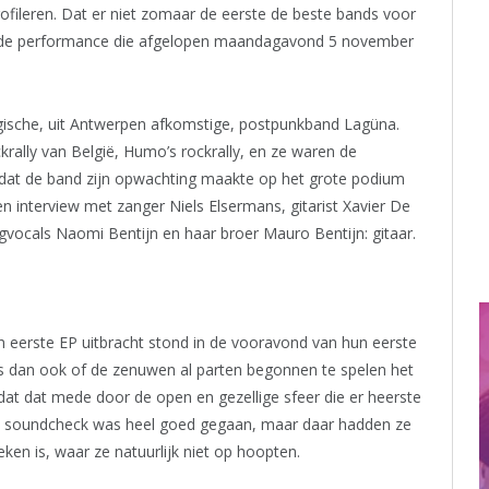
ileren. Dat er niet zomaar de eerste de beste bands voor
it de performance die afgelopen maandagavond 5 november
gische, uit Antwerpen afkomstige, postpunkband Lagüna.
krally van België, Humo’s rockrally, en ze waren de
ordat de band zijn opwachting maakte op het grote podium
n interview met zanger Niels Elsermans, gitarist Xavier De
gvocals Naomi Bentijn en haar broer Mauro Bentijn: gitaar.
n eerste EP uitbracht stond in de vooravond van hun eerste
s dan ook of de zenuwen al parten begonnen te spelen het
dat dat mede door de open en gezellige sfeer die er heerste
k de soundcheck was heel goed gegaan, maar daar hadden ze
eken is, waar ze natuurlijk niet op hoopten.