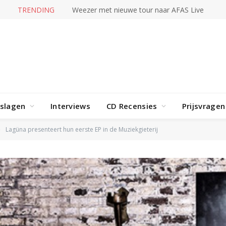
TRENDING
Karol G – No me arrepiento de sentir tanto
rslagen
Interviews
CD Recensies
Prijsvragen
Lagüna presenteert hun eerste EP in de Muziekgieterij
»