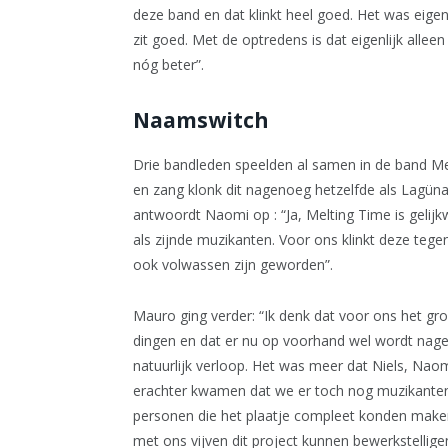
deze band en dat klinkt heel goed. Het was eigenl
zit goed. Met de optredens is dat eigenlijk alle
nóg beter”.
Naamswitch
Drie bandleden speelden al samen in de band Melt
en zang klonk dit nagenoeg hetzelfde als Lagü
antwoordt Naomi op : “Ja, Melting Time is gelij
als zijnde muzikanten. Voor ons klinkt deze teg
ook volwassen zijn geworden”.
Mauro ging verder: “Ik denk dat voor ons het gr
dingen en dat er nu op voorhand wel wordt naged
natuurlijk verloop. Het was meer dat Niels, Na
erachter kwamen dat we er toch nog muzikanten 
personen die het plaatje compleet konden maken. 
met ons vijven dit project kunnen bewerkstelligen