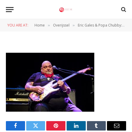
Popa Chubby
YOU ARE AT:
Home
Overijssel
Eric Gales & Popa Chubby: Twee geweldige blues-rock optredens op één avond in Metropool
»
»
BY
PETER VAN CAPPELLE
10 NOVEMBER 2018
Facebook
Twitter
Pinterest
LinkedIn
Tumblr
Email