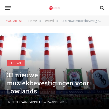
YOU ARE AT:
Home
Festival
33 nieuwe muziekbevestigingen voor Lowlands
»
»
FESTIVAL
33 nieuwe
muziekbevestigingen voor
Lowlands
BY
PETER VAN CAPPELLE
24 APRIL 2018