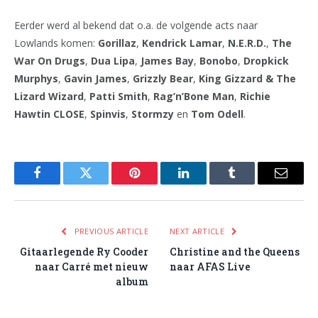
Eerder werd al bekend dat o.a. de volgende acts naar
Lowlands komen:
Gorillaz
,
Kendrick Lamar
,
N.E.R.D.
,
The
War On Drugs
,
Dua Lipa
,
James Bay
,
Bonobo
,
Dropkick
Murphys
,
Gavin James
,
Grizzly Bear
,
King Gizzard & The
Lizard Wizard
,
Patti Smith
,
Rag’n’Bone Man
,
Richie
Hawtin CLOSE
,
Spinvis
,
Stormzy
en
Tom Odell
.
Facebook
Twitter
Pinterest
LinkedIn
Tumblr
Email
PREVIOUS ARTICLE
NEXT ARTICLE
Gitaarlegende Ry Cooder
Christine and the Queens
naar Carré met nieuw
naar AFAS Live
album