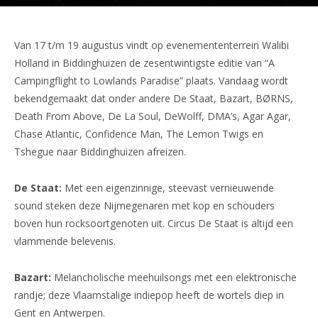
Van 17 t/m 19 augustus vindt op evenemententerrein Walibi
Holland in Biddinghuizen de zesentwintigste editie van “A
Campingflight to Lowlands Paradise” plaats. Vandaag wordt
bekendgemaakt dat onder andere De Staat, Bazart, BØRNS,
Death From Above, De La Soul, DeWolff, DMA’s, Agar Agar,
Chase Atlantic, Confidence Man, The Lemon Twigs en
Tshegue naar Biddinghuizen afreizen.
De Staat:
Met een eigenzinnige, steevast vernieuwende
sound steken deze Nijmegenaren met kop en schouders
boven hun rocksoortgenoten uit. Circus De Staat is altijd een
vlammende belevenis.
Bazart:
Melancholische meehuilsongs met een elektronische
randje; deze Vlaamstalige indiepop heeft de wortels diep in
Gent en Antwerpen.