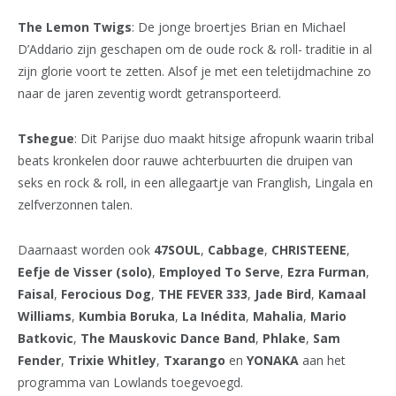
The Lemon Twigs
: De jonge broertjes Brian en Michael
D’Addario zijn geschapen om de oude rock & roll- traditie in al
zijn glorie voort te zetten. Alsof je met een teletijdmachine zo
naar de jaren zeventig wordt getransporteerd.
Tshegue
: Dit Parijse duo maakt hitsige afropunk waarin tribal
beats kronkelen door rauwe achterbuurten die druipen van
seks en rock & roll, in een allegaartje van Franglish, Lingala en
zelfverzonnen talen.
Daarnaast worden ook
47SOUL
,
Cabbage
,
CHRISTEENE
,
Eefje de Visser (solo)
,
Employed To Serve
,
Ezra Furman
,
Faisal
,
Ferocious Dog
,
THE FEVER 333
,
Jade Bird
,
Kamaal
Williams
,
Kumbia Boruka
,
La Inédita
,
Mahalia
,
Mario
Batkovic
,
The Mauskovic Dance Band
,
Phlake
,
Sam
Fender
,
Trixie Whitley
,
Txarango
en
YONAKA
aan het
programma van Lowlands toegevoegd.