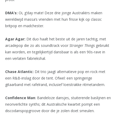
DMA’s:
Oi, g’day mate! Deze drie jonge Australiërs maken
wereldwijd massa’s vrienden met hun frisse kijk op classic
britpop en madchester.
Agar Agar:
Dit duo haalt het beste uit de jaren tachtig, met
arcadepop die zo als soundtrack voor
Stranger Things
gebruikt
kan worden, en tegelijkertijd dansbaar is als een 90s-rave in
een verlaten fabriekshal.
Chase Atlantic:
Dit trio jaagt alternatieve pop en rock met
een R&B-inslag door de tent. Ofwel: een springerige
gitaarband met rafelrand, inclusief loeistrakke ritmetandem.
Confidence Man
: Bandeloze dansjes, stuiterende baslijnen en
neonverlichte synths; dit Australische kwartet pompt een
discodanspopgroove door die je zolen doet smeulen.