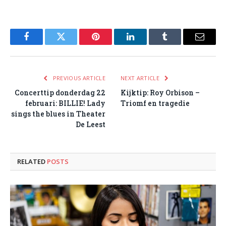
Facebook
Twitter
Pinterest
LinkedIn
Tumblr
Email
PREVIOUS ARTICLE
NEXT ARTICLE
Concerttip donderdag 22
Kijktip: Roy Orbison –
februari: BILLIE! Lady
Triomf en tragedie
sings the blues in Theater
De Leest
RELATED
POSTS