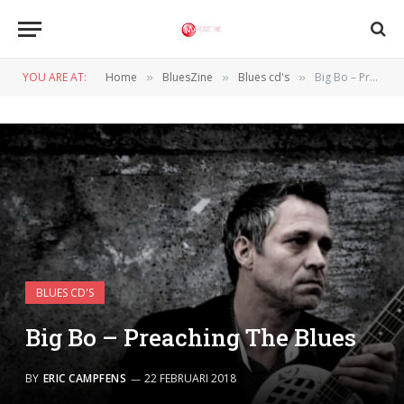
YOU ARE AT:
Home
BluesZine
Blues cd's
Big Bo – Preaching The Blues
»
»
»
BLUES CD'S
Big Bo – Preaching The Blues
BY
ERIC CAMPFENS
22 FEBRUARI 2018