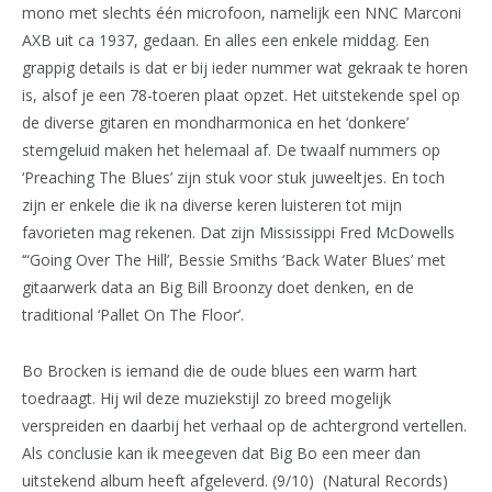
mono met slechts één microfoon, namelijk een NNC Marconi
AXB uit ca 1937, gedaan. En alles een enkele middag. Een
grappig details is dat er bij ieder nummer wat gekraak te horen
is, alsof je een 78-toeren plaat opzet. Het uitstekende spel op
de diverse gitaren en mondharmonica en het ‘donkere’
stemgeluid maken het helemaal af. De twaalf nummers op
‘Preaching The Blues’ zijn stuk voor stuk juweeltjes. En toch
zijn er enkele die ik na diverse keren luisteren tot mijn
favorieten mag rekenen. Dat zijn Mississippi Fred McDowells
‘“Going Over The Hill’, Bessie Smiths ‘Back Water Blues’ met
gitaarwerk data an Big Bill Broonzy doet denken, en de
traditional ‘Pallet On The Floor’.
Bo Brocken is iemand die de oude blues een warm hart
toedraagt. Hij wil deze muziekstijl zo breed mogelijk
verspreiden en daarbij het verhaal op de achtergrond vertellen.
Als conclusie kan ik meegeven dat Big Bo een meer dan
uitstekend album heeft afgeleverd. (9/10) (Natural Records)