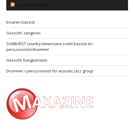
MUZIKANTENBANK
Ervaren bassist
Gezocht: zangeres
SUNBURST country/americana zoekt bassist en
percussionist/drummer
Gezocht: basgitarist(e)
Drummer / percussionist for acoustic jazz group