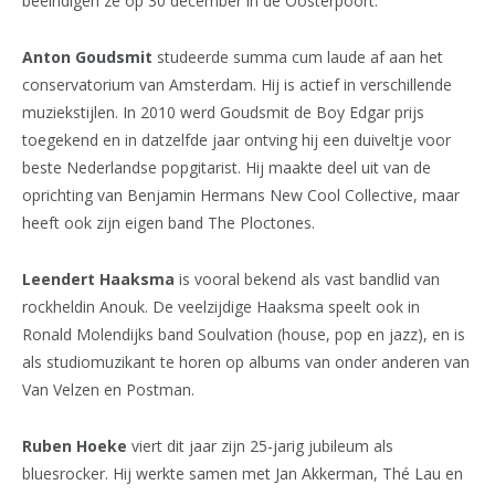
beëindigen ze op 30 december in de Oosterpoort.
Anton Goudsmit
studeerde summa cum laude af aan het
conservatorium van Amsterdam. Hij is actief in verschillende
muziekstijlen. In 2010 werd Goudsmit de Boy Edgar prijs
toegekend en in datzelfde jaar ontving hij een duiveltje voor
beste Nederlandse popgitarist. Hij maakte deel uit van de
oprichting van Benjamin Hermans New Cool Collective, maar
heeft ook zijn eigen band The Ploctones.
Leendert Haaksma
is vooral bekend als vast bandlid van
rockheldin Anouk. De veelzijdige Haaksma speelt ook in
Ronald Molendijks band Soulvation (house, pop en jazz), en is
als studiomuzikant te horen op albums van onder anderen van
Van Velzen en Postman.
Ruben Hoeke
viert dit jaar zijn 25-jarig jubileum als
bluesrocker. Hij werkte samen met Jan Akkerman, Thé Lau en