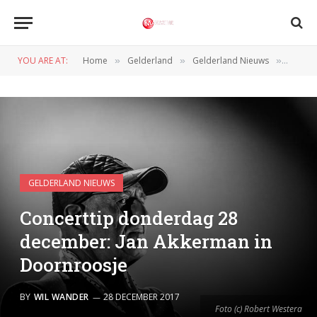
YOU ARE AT:
Home
Gelderland
Gelderland Nieuws
Concer
»
»
»
GELDERLAND NIEUWS
Concerttip donderdag 28
december: Jan Akkerman in
Doornroosje
BY
WIL WANDER
28 DECEMBER 2017
Foto (c) Robert Westera