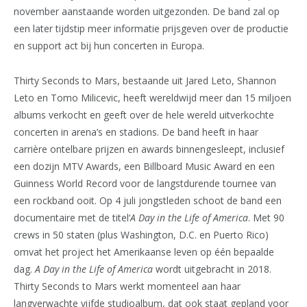
november aanstaande worden uitgezonden. De band zal op
een later tijdstip meer informatie prijsgeven over de productie
en support act bij hun concerten in Europa.
Thirty Seconds to Mars, bestaande uit Jared Leto, Shannon
Leto en Tomo Milicevic, heeft wereldwijd meer dan 15 miljoen
albums verkocht en geeft over de hele wereld uitverkochte
concerten in arena’s en stadions. De band heeft in haar
carrière ontelbare prijzen en awards binnengesleept, inclusief
een dozijn MTV Awards, een Billboard Music Award en een
Guinness World Record voor de langstdurende tournee van
een rockband ooit. Op 4 juli jongstleden schoot de band een
documentaire met de titel‘
A Day in the Life of America
. Met 90
crews in 50 staten (plus Washington, D.C. en Puerto Rico)
omvat het project het Amerikaanse leven op één bepaalde
dag.
A Day in the Life of America
wordt uitgebracht in 2018.
Thirty Seconds to Mars werkt momenteel aan haar
langverwachte vijfde studioalbum, dat ook staat gepland voor