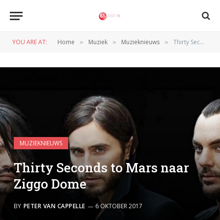
YOU ARE AT:
Home
Muziek
Muzieknieuws
Thirty Seconds to Mars naar Ziggo Dome
»
»
»
MUZIEKNIEUWS
Thirty Seconds to Mars naar
Ziggo Dome
BY
PETER VAN CAPPELLE
6 OKTOBER 2017