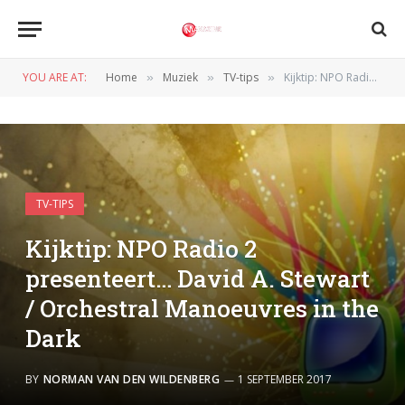
YOU ARE AT:
Home
Muziek
TV-tips
Kijktip: NPO Radio 2 presenteert… David A. Stewart / Orchestral Manoeuvres in the Dark
»
»
»
TV-TIPS
Kijktip: NPO Radio 2
presenteert… David A. Stewart
/ Orchestral Manoeuvres in the
Dark
BY
NORMAN VAN DEN WILDENBERG
1 SEPTEMBER 2017