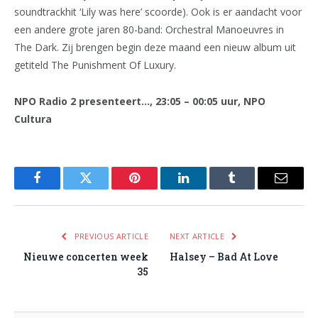
soundtrackhit ‘Lily was here’ scoorde). Ook is er aandacht voor
een andere grote jaren 80-band: Orchestral Manoeuvres in
The Dark. Zij brengen begin deze maand een nieuw album uit
getiteld The Punishment Of Luxury.
NPO Radio 2 presenteert…, 23:05 – 00:05 uur, NPO
Cultura
Facebook
Twitter
Pinterest
LinkedIn
Tumblr
Email
PREVIOUS ARTICLE
NEXT ARTICLE
Nieuwe concerten week
Halsey – Bad At Love
35