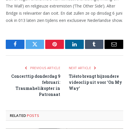
The Wall’) en religieuze extremisten (‘The Other Side’). Alter
Bridge is relevanter dan ooit. En dat zullen ze op dinsdag 6 juni
ook in 013 laten zien tijdens een exclusieve Nederlandse show.
Facebook
Twitter
Pinterest
LinkedIn
Tumblr
Email
PREVIOUS ARTICLE
NEXT ARTICLE
Concerttip donderdag 9
Tiësto brengt bijzondere
februari:
videoclip uit voor ‘On My
Traumahelikopter in
Way’
Patronaat
RELATED
POSTS