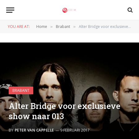
YOU ARE AT:
Home
Brabant
Alter Bridge voor exclusieve show naar 013
»
»
BRABANT
Alter Bridge voor exclusieve
show naar 013
BY
PETER VAN CAPPELLE
9 FEBRUARI 2017