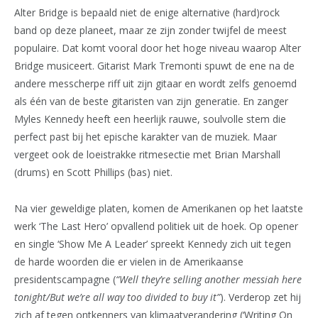
Alter Bridge is bepaald niet de enige alternative (hard)rock
band op deze planeet, maar ze zijn zonder twijfel de meest
populaire. Dat komt vooral door het hoge niveau waarop Alter
Bridge musiceert. Gitarist Mark Tremonti spuwt de ene na de
andere messcherpe riff uit zijn gitaar en wordt zelfs genoemd
als één van de beste gitaristen van zijn generatie. En zanger
Myles Kennedy heeft een heerlijk rauwe, soulvolle stem die
perfect past bij het epische karakter van de muziek. Maar
vergeet ook de loeistrakke ritmesectie met Brian Marshall
(drums) en Scott Phillips (bas) niet.
Na vier geweldige platen, komen de Amerikanen op het laatste
werk ‘The Last Hero’ opvallend politiek uit de hoek. Op opener
en single ‘Show Me A Leader’ spreekt Kennedy zich uit tegen
de harde woorden die er vielen in de Amerikaanse
presidentscampagne (
“Well they’re selling another messiah here
tonight/But we’re all way too divided to buy it”
). Verderop zet hij
zich af tegen ontkenners van klimaatverandering (‘Writing On