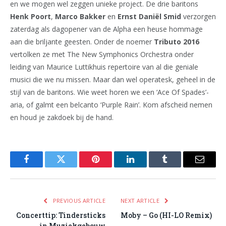
en we mogen wel zeggen unieke project. De drie baritons
Henk Poort
,
Marco Bakker
en
Ernst Daniël Smid
verzorgen
zaterdag als dagopener van de Alpha een heuse hommage
aan die briljante geesten. Onder de noemer
Tributo 2016
vertolken ze met The New Symphonics Orchestra onder
leiding van Maurice Luttikhuis repertoire van al die geniale
musici die we nu missen. Maar dan wel operatesk, geheel in de
stijl van de baritons. Wie weet horen we een ‘Ace Of Spades’-
aria, of galmt een belcanto ‘Purple Rain’. Kom afscheid nemen
en houd je zakdoek bij de hand.
Facebook
Twitter
Pinterest
LinkedIn
Tumblr
Email
PREVIOUS ARTICLE
NEXT ARTICLE
Concerttip: Tindersticks
Moby – Go (HI-LO Remix)
in Muziekgebouw