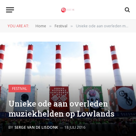
YOU ARE AT:
Home
Festival
Unieke ode aan overleden muziekhelden op Lowlands
»
»
FESTIVAL
Unieke ode aan overleden
muziekhelden op Lowlands
BY
SERGE VAN DE LISDONK
18 JULI 2016