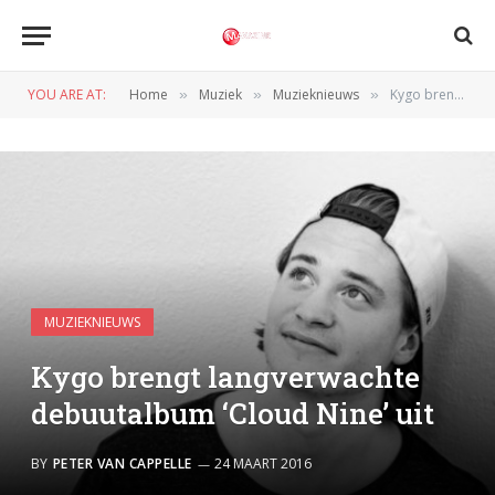
YOU ARE AT:
Home
Muziek
Muzieknieuws
Kygo brengt langverwachte debuutalbum ‘Cloud Nine’ uit
»
»
»
MUZIEKNIEUWS
Kygo brengt langverwachte
debuutalbum ‘Cloud Nine’ uit
BY
PETER VAN CAPPELLE
24 MAART 2016