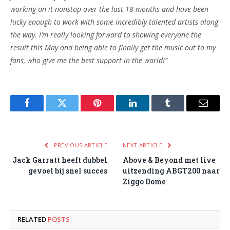
working on it nonstop over the last 18 months and have been
lucky enough to work with some incredibly talented artists along
the way. I’m really looking forward to showing everyone the
result this May and being able to finally get the music out to my
fans, who give me the best support in the world!”
Facebook
Twitter
Pinterest
LinkedIn
Tumblr
Email
PREVIOUS ARTICLE
NEXT ARTICLE
Jack Garratt heeft dubbel
Above & Beyond met live
gevoel bij snel succes
uitzending ABGT200 naar
Ziggo Dome
RELATED
POSTS