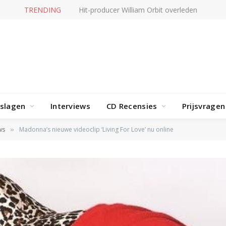
TRENDING
Hit-producer William Orbit overleden
rslagen
Interviews
CD Recensies
Prijsvragen
ws
Madonna’s nieuwe videoclip ‘Living For Love’ nu online
»