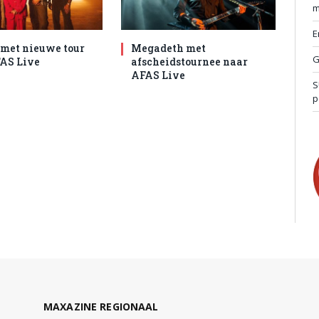
m
E
met nieuwe tour
Megadeth met
G
AS Live
afscheidstournee naar
AFAS Live
S
p
MAXAZINE REGIONAAL