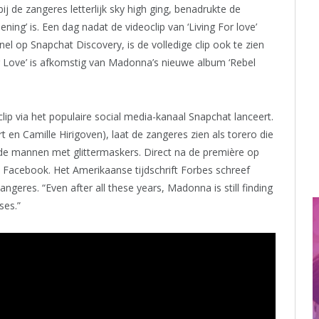
 de zangeres letterlijk sky high ging, benadrukte de
ning’ is. Een dag nadat de videoclip van ‘Living For love’
l op Snapchat Discovery, is de volledige clip ook te zien
 Love’ is afkomstig van Madonna’s nieuwe album ‘Rebel
lip via het populaire social media-kanaal Snapchat lanceert.
rt en Camille Hirigoven), laat de zangeres zien als torero die
ede mannen met glittermaskers. Direct na de première op
 Facebook. Het Amerikaanse tijdschrift Forbes schreef
geres. “Even after all these years, Madonna is still finding
ses.”