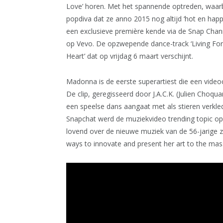
Love’ horen. Met het spannende optreden, waarbij
popdiva dat ze anno 2015 nog altijd ‘hot en happe
een exclusieve première kende via de Snap Channe
op Vevo. De opzwepende dance-track ‘Living For
Heart’ dat op vrijdag 6 maart verschijnt.
Madonna is de eerste superartiest die een videoc
De clip, geregisseerd door J.A.C.K. (Julien Choqua
een speelse dans aangaat met als stieren verkl
Snapchat werd de muziekvideo trending topic op
lovend over de nieuwe muziek van de 56-jarige zan
ways to innovate and present her art to the mas