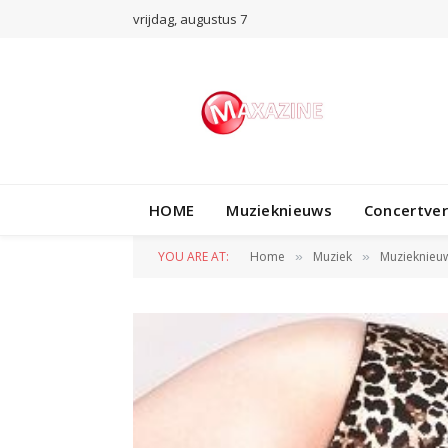
vrijdag, augustus 7
HOME
Muzieknieuws
Concertve
YOU ARE AT:
Home
Muziek
Muzieknieu
»
»