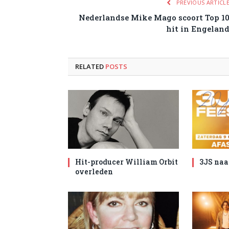
PREVIOUS ARTICL
Nederlandse Mike Mago scoort Top 1
hit in Engelan
RELATED
POSTS
Hit-producer William Orbit
3JS naa
overleden