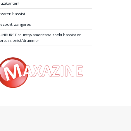
uzikanten!
rvaren bassist
ezocht: zangeres
UNBURST country/americana zoekt bassist en
ercussionist/drummer