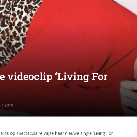
videoclip ‘Living For
RI 2015
ds op spectaculaire wijze haar nieuwe single ‘Living For