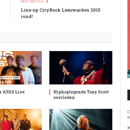
E
NEXT ARTICLE
0
Line-up CityRock Leeuwarden 2015
d
rond!
r AFAS Live
Hiphoplegende Tony Scott
overleden
C
m