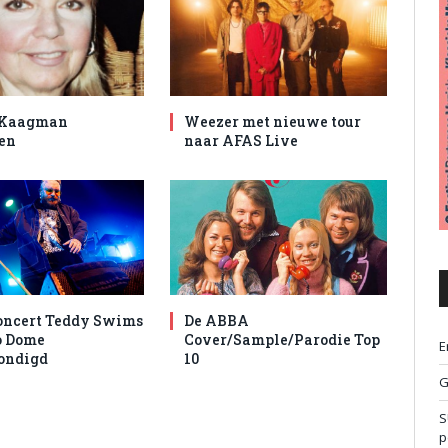
 Kaagman
Weezer met nieuwe tour
en
naar AFAS Live
oncert Teddy Swims
De ABBA
o Dome
Cover/Sample/Parodie Top
E
ondigd
10
G
S
p