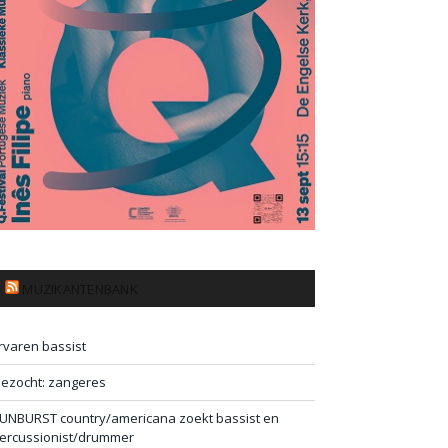
MUZIKANTENBANK
rvaren bassist
ezocht: zangeres
UNBURST country/americana zoekt bassist en
ercussionist/drummer