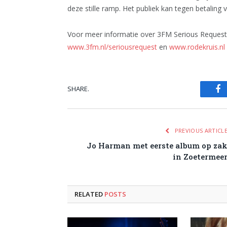
deze stille ramp. Het publiek kan tegen betali
Voor meer informatie over 3FM Serious Request
www.3fm.nl/seriousrequest
en
www.rodekruis.nl
SHARE.
Fa
PREVIOUS ARTICL
Jo Harman met eerste album op za
in Zoetermee
RELATED
POSTS