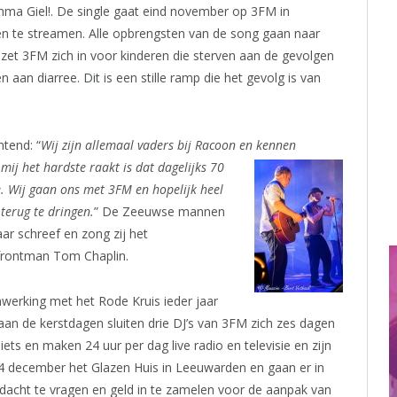
amma Giel!. De single gaat eind november op 3FM in
en te streamen. Alle opbrengsten van de song gaan naar
 zet 3FM zich in voor kinderen die sterven aan de gevolgen
n aan diarree. Dit is een stille ramp die het gevolg is van
.
tend: “
Wij zijn allemaal vaders bij Racoon
en kennen
mij het hardste raakt is dat dagelijks 70
e. Wij gaan ons met 3FM en hopelijk heel
terug te dringen.
” De Zeeuwse mannen
ar schreef en zong zij het
rontman Tom Chaplin.
erking met het Rode Kruis ieder jaar
aan de kerstdagen sluiten drie DJ’s van 3FM zich zes dagen
iets en maken 24 uur per dag live radio en televisie en zijn
 24 december het Glazen Huis in Leeuwarden en gaan er in
dacht te vragen en geld in te zamelen voor de aanpak van