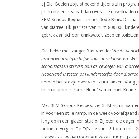
dj Giel Beelen zojuist bekend tijdens zijn progr
première en is vanaf dan overal te downloaden 
3FM Serious Request en het Rode Kruis. Dit jaar
van diarree. Elk jaar sterven ruim 800.000 kindere
gebrek aan schoon drinkwater, zeep en toiletten
Giel belde met zanger Bart van der Weide vanoch
onvoorwaardelijke liefde voor onze kinderen. Wat 
schoolklassen sterven aan de gevolgen van diarre
Nederland inzetten om kindersterfte door diarree 
nemen het stokje over van Laura Jansen. Vorig ja
themanummer ‘Same Heart’ samen met Keane-f
Met 3FM Serious Request zet 3FM zich in samenw
in voor een stille ramp. In de week voorafgaand 
lang op in een glazen studio. Zij eten die dagen n
online te volgen. De DJ’s die van 18 tot en met
die week alles aan doen om zoveel mogelijk aan