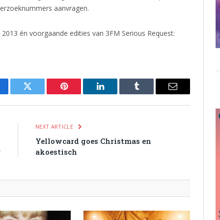
ng verzoeknummers aanvragen.
 2013 én voorgaande edities van 3FM Serious Request:
cebook
Twitter
Pinterest
LinkedIn
Tumblr
Email
E
NEXT ARTICLE
k
Yellowcard goes Christmas en
r
akoestisch