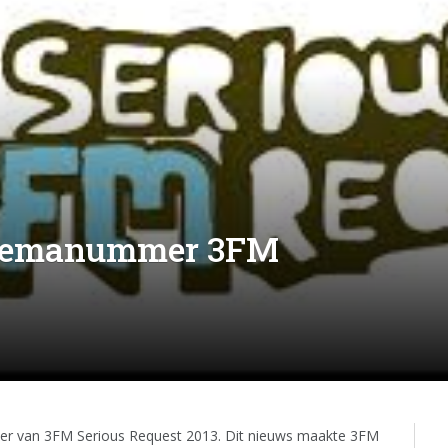
 themanummer 3FM
mmer van 3FM Serious Request 2013. Dit nieuws maakte 3FM