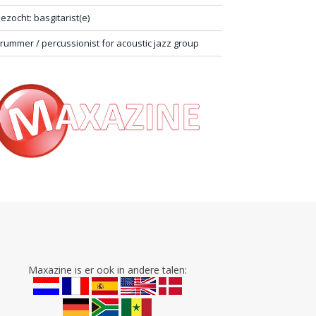
ezocht: basgitarist(e)
rummer / percussionist for acoustic jazz group
Maxazine is er ook in andere talen: