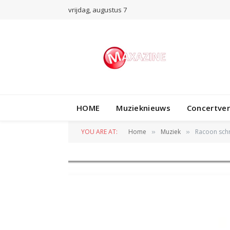
vrijdag, augustus 7
HOME
Muzieknieuws
Concertve
YOU ARE AT:
Home
Muziek
Racoon sch
»
»