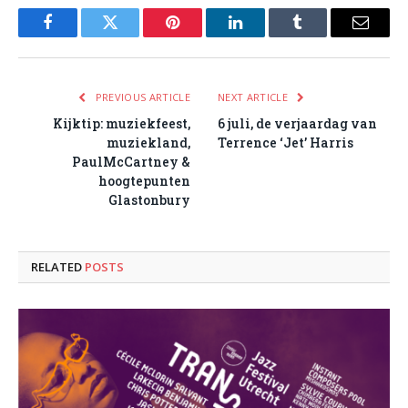
Facebook
Twitter
Pinterest
LinkedIn
Tumblr
Email
PREVIOUS ARTICLE
NEXT ARTICLE
Kijktip: muziekfeest,
6 juli, de verjaardag van
muziekland,
Terrence ‘Jet’ Harris
PaulMcCartney &
hoogtepunten
Glastonbury
RELATED
POSTS