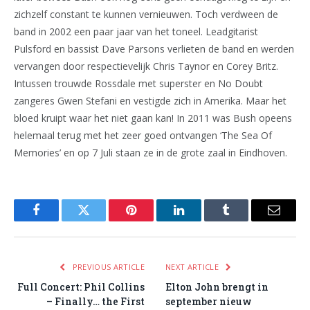
zichzelf constant te kunnen vernieuwen. Toch verdween de
band in 2002 een paar jaar van het toneel. Leadgitarist
Pulsford en bassist Dave Parsons verlieten de band en werden
vervangen door respectievelijk Chris Taynor en Corey Britz.
Intussen trouwde Rossdale met superster en No Doubt
zangeres Gwen Stefani en vestigde zich in Amerika. Maar het
bloed kruipt waar het niet gaan kan! In 2011 was Bush opeens
helemaal terug met het zeer goed ontvangen ‘The Sea Of
Memories’ en op 7 Juli staan ze in de grote zaal in Eindhoven.
Facebook
Twitter
Pinterest
LinkedIn
Tumblr
Email
PREVIOUS ARTICLE
NEXT ARTICLE
Full Concert: Phil Collins
Elton John brengt in
– Finally… the First
september nieuw