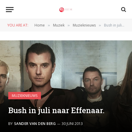
YOU ARE AT:
Home
Muziek
Muzieknieuws
Bush in juli naar Effenaar.
»
»
»
MUZIEKNIEUWS
Bush in juli naar Effenaar.
BY
SANDER VAN DEN BERG
30 JUNI 2013