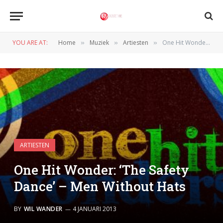
YOU ARE AT:
Home
Muziek
Artiesten
One Hit Wonder: ‘The Safety Dance’ – Men Without Hats
»
»
»
ARTIESTEN
One Hit Wonder: ‘The Safety
Dance’ – Men Without Hats
BY
WIL WANDER
4 JANUARI 2013