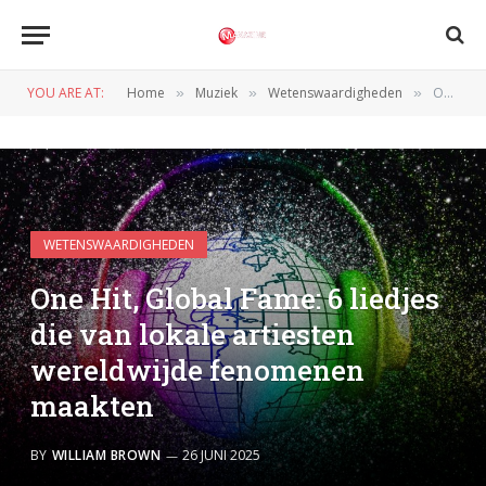
YOU ARE AT:
Home
Muziek
Wetenswaardigheden
One Hit, Global Fame: 6 liedjes die van lokale artiesten wereldwijde fenomenen maakten
»
»
»
WETENSWAARDIGHEDEN
One Hit, Global Fame: 6 liedjes
die van lokale artiesten
wereldwijde fenomenen
maakten
BY
WILLIAM BROWN
26 JUNI 2025