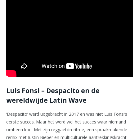
Luis Fonsi – Despacito en de
wereldwijde Latin Wave
‘Despacito’ werd uitgebracht in 2017 en was niet Luis Fonsi’s
eerste succes. Maar het werd wel het succes waar niemand
omheen kon. Met zijn reggaetón-ritme, een spraakmakende
remix met Justin Bieber en multiculturele aantrekkingskracht