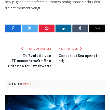
heb je geen tien perfecte nummers nodig, maar slechts één
die het moment vangt.
Facebook
Twitter
Pinterest
LinkedIn
Tumblr
Email
PREVIOUS ARTICLE
NEXT ARTICLE
De Evolutie van
Concert at Sea opent in
Filmsoundtracks: Van
stijl
Orkesten tot Synthwave
RELATED
POSTS