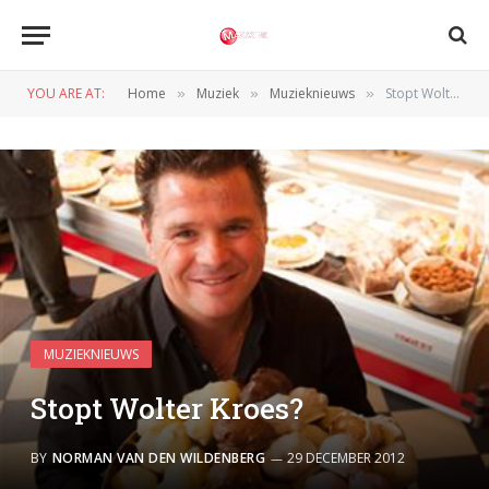
YOU ARE AT:
Home
Muziek
Muzieknieuws
Stopt Wolter Kroes?
»
»
»
MUZIEKNIEUWS
Stopt Wolter Kroes?
BY
NORMAN VAN DEN WILDENBERG
29 DECEMBER 2012