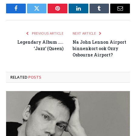
Facebook
Twitter
Pinterest
LinkedIn
Tumblr
Email
PREVIOUS ARTICLE
NEXT ARTICLE
Legendary Album …..
Na John Lennon Airport
‘Jazz’ (Queen)
binnenkort ook Ozzy
Osbourne Airport?
RELATED
POSTS