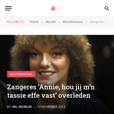
YOU ARE AT:
Home
Muziek
Muzieknieuws
Zangeres ‘Annie, hou jij m’n tassie effe vast’ overleden
»
»
»
MUZIEKNIEUWS
Zangeres ‘Annie, hou jij m’n
tassie effe vast’ overleden
BY
WIL WANDER
10 NOVEMBER 2012