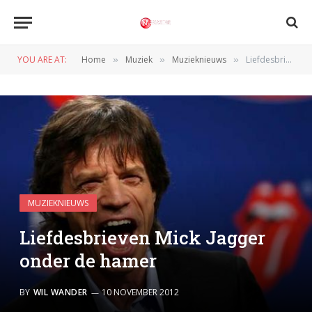
YOU ARE AT:
Home
Muziek
Muzieknieuws
Liefdesbrieven Mick Jagger onder de hamer
»
»
»
MUZIEKNIEUWS
Liefdesbrieven Mick Jagger
onder de hamer
BY
WIL WANDER
10 NOVEMBER 2012