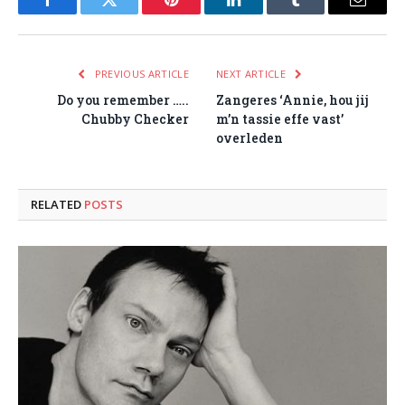
Facebook
Twitter
Pinterest
LinkedIn
Tumblr
Email
PREVIOUS ARTICLE
NEXT ARTICLE
Do you remember …..
Zangeres ‘Annie, hou jij
Chubby Checker
m’n tassie effe vast’
overleden
RELATED
POSTS