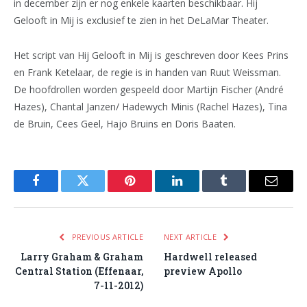
in december zijn er nog enkele kaarten beschikbaar. Hij
Gelooft in Mij is exclusief te zien in het DeLaMar Theater.
Het script van Hij Gelooft in Mij is geschreven door Kees Prins
en Frank Ketelaar, de regie is in handen van Ruut Weissman.
De hoofdrollen worden gespeeld door Martijn Fischer (André
Hazes), Chantal Janzen/ Hadewych Minis (Rachel Hazes), Tina
de Bruin, Cees Geel, Hajo Bruins en Doris Baaten.
Facebook
Twitter
Pinterest
LinkedIn
Tumblr
Email
PREVIOUS ARTICLE
NEXT ARTICLE
Larry Graham & Graham
Hardwell released
Central Station (Effenaar,
preview Apollo
7-11-2012)