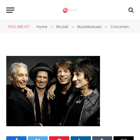
Rolling Stones Today Photo
Wallpaper Jpg 630×1080 Q85
YOU ARE AT:
Home
Muziek
Muzieknieuws
Concerten Rolling Stones bevestigd
»
»
»
BY
WIL WANDER
8 OKTOBER 2012