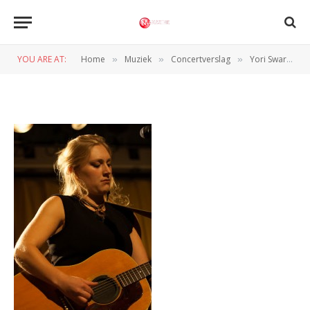
Yori Swart 8831
YOU ARE AT:
Home
Muziek
Concertverslag
Yori Swart (People’s Place 02-10-2012)
»
»
»
BY
NORMAN VAN DEN WILDENBERG
5 OKTOBER 2012