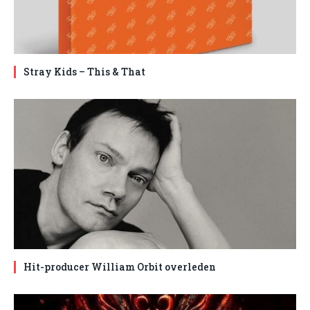
Stray Kids – This & That
Hit-producer William Orbit overleden