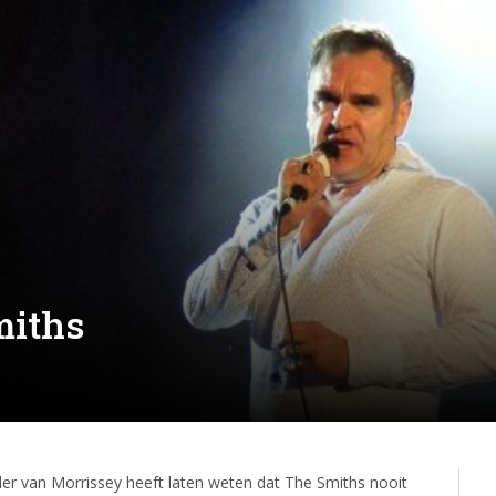
miths
r van Morrissey heeft laten weten dat The Smiths nooit