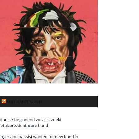
MUZIKANTENBANK
itarist / beginnend vocalist zoekt
etalcore/deathcore band
inger and bassist wanted for new band in