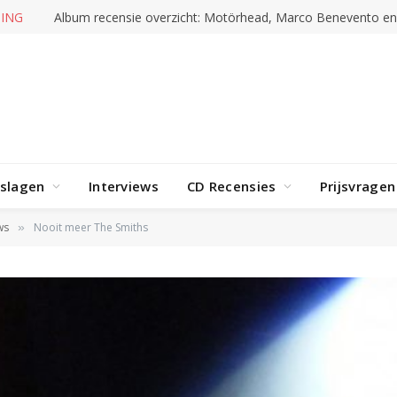
ING
Album recensie overzicht: Motörhead, Marco Benevento e
rslagen
Interviews
CD Recensies
Prijsvragen
ws
Nooit meer The Smiths
»