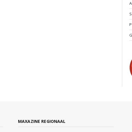
A
S
P
G
MAXAZINE REGIONAAL