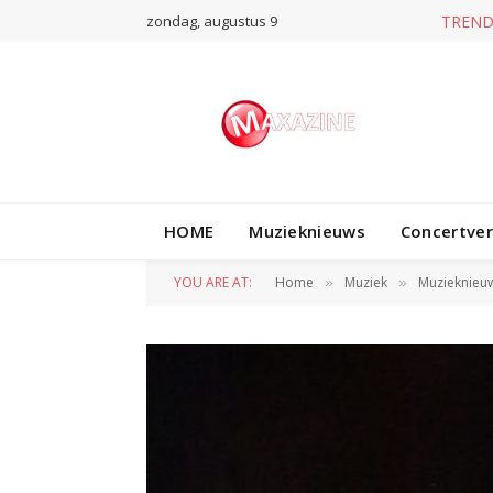
zondag, augustus 9
TREND
HOME
Muzieknieuws
Concertve
YOU ARE AT:
Home
Muziek
Muzieknieu
»
»