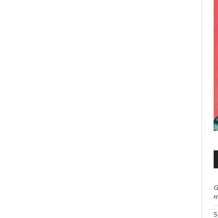
G
m
S