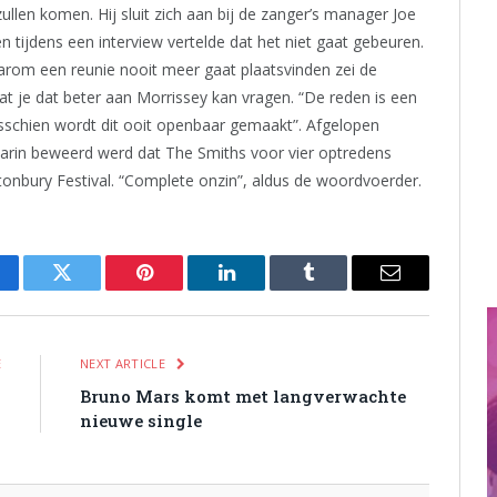
zullen komen. Hij sluit zich aan bij de zanger’s manager Joe
n tijdens een interview vertelde dat het niet gaat gebeuren.
rom een reunie nooit meer gaat plaatsvinden zei de
t je dat beter aan Morrissey kan vragen. “De reden is een
isschien wordt dit ooit openbaar gemaakt”. Afgelopen
arin beweerd werd dat The Smiths voor vier optredens
tonbury Festival. “Complete onzin”, aldus de woordvoerder.
cebook
Twitter
Pinterest
LinkedIn
Tumblr
Email
E
NEXT ARTICLE
s
Bruno Mars komt met langverwachte
nieuwe single