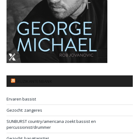
MUZIKANTENBANK
Ervaren bassist
Gezocht: zangeres
SUNBURST country/americana zoekt bassist en
percussionist/drummer
Gezocht: basgitarist(e)