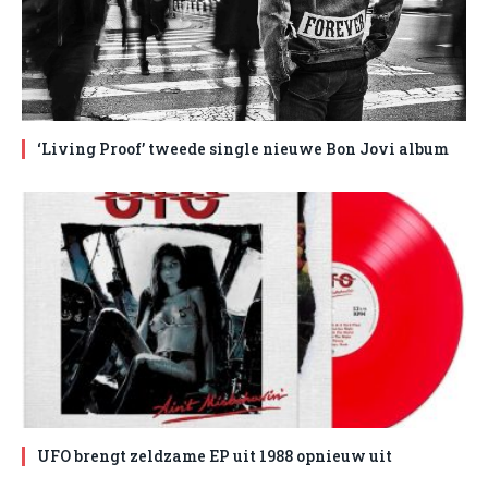
‘Living Proof’ tweede single nieuwe Bon Jovi album
UFO brengt zeldzame EP uit 1988 opnieuw uit