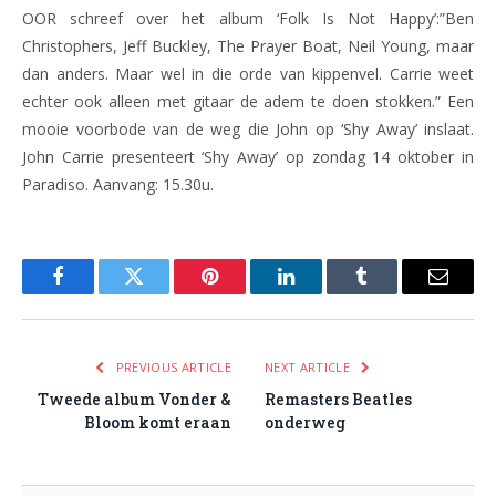
OOR schreef over het album ‘Folk Is Not Happy’:”Ben
Christophers, Jeff Buckley, The Prayer Boat, Neil Young, maar
dan anders. Maar wel in die orde van kippenvel. Carrie weet
echter ook alleen met gitaar de adem te doen stokken.” Een
mooie voorbode van de weg die John op ‘Shy Away’ inslaat.
John Carrie presenteert ‘Shy Away’ op zondag 14 oktober in
Paradiso. Aanvang: 15.30u.
Facebook
Twitter
Pinterest
LinkedIn
Tumblr
Email
PREVIOUS ARTICLE
NEXT ARTICLE
Tweede album Vonder &
Remasters Beatles
Bloom komt eraan
onderweg