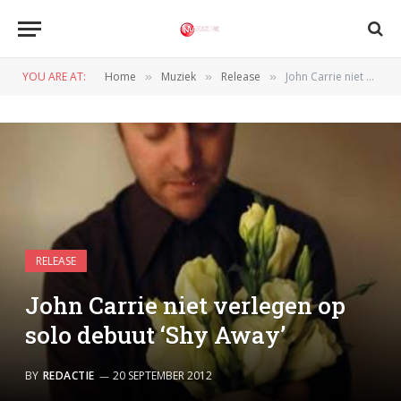
YOU ARE AT:
Home
Muziek
Release
John Carrie niet verlegen op solo debuut ‘Shy Away’
»
»
»
RELEASE
John Carrie niet verlegen op
solo debuut ‘Shy Away’
BY
REDACTIE
20 SEPTEMBER 2012