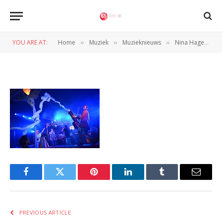
Nina Hagen Op Magneet
Festival
YOU ARE AT:
Home
Muziek
Muzieknieuws
Nina Hagen op Magneet Festival
»
»
»
BY
REDACTIE
7 SEPTEMBER 2012
Facebook
Twitter
Pinterest
LinkedIn
Tumblr
Email
PREVIOUS ARTICLE